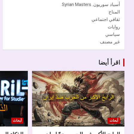
أسياد سوريون. Syrian Masters
المناخ
ثقافي اجتماعي
روايات
سياسي
غير مصنف
اقرأ أيضا
أبحاث
أبحاث