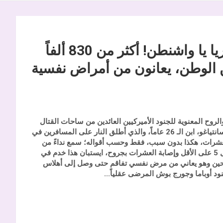
إنها لعنة العراق، فكيف هي لعنة سوريا يا واشنطن! أكثر من 830 ألفاً
ضن الوطن، يعانون من أمراض نفسية
 على احتلال أفغانستان، والروح المعنوية للجنود الأميركيين العائدين من ساحات القتال
يُخبرنا عنها الجندي الأميركي “بطل” عملية مطار فلوريدا. ايستبان سانتياغو، ابن الـ 26 عاماً، والذي أطلق النار على المسافرين في
الجمعة، فقتل 6 مسافرين وجرح العشرات، هكذا بدون سبب، فقط وحسب أقواله؛ سمع نداءً من
وح
، ايستبان هذا خدم في
ومنذ ذلك الحين وهو يعاني من مرض نفسي تفاقم حتى وصل إلى أهلاس
 أوباما وجورج بوش المرضى عقلياً..
.