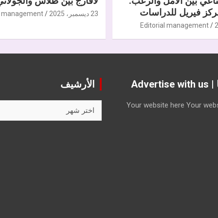
ناعي بين الأمل والرعب.
لافارج بين طلاس والجولاني
كز فيريل للدراسات
23 ديسمبر، 2025
al management
Editorial management
Advert
الأرشيف
الأرشيف
Your website here
Your webs