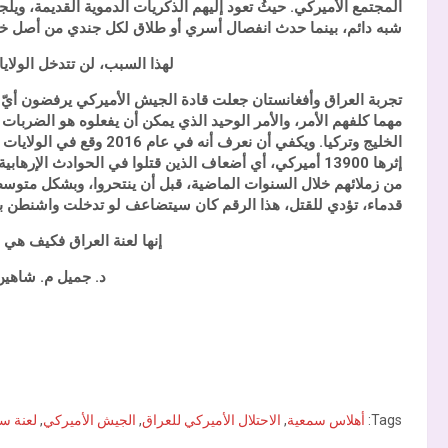
المجتمع الأميركي. حيثُ تعود إليهم الذكريات الدموية القديمة، ويلجؤ
شبه دائم، بينما حدث انفصال أسري أو طلاق لكل جندي من أصل خ
لهذا السبب، لن تتدخل الولايا
تجربة العراق وأفغانستان جعلت قادة الجيش الأميركي يرفضون أي
مهما كلفهم الأمر، والأمر الوحيد الذي يمكن أن يفعلوه هو الضربات
إثرها 13900 أميركي، أي أضعاف الذين قتلوا في الحوادث الإرهابية.
قدماء، تؤدي للقتل، هذا الرقم كان سيتضاعف لو تدخلت واشنطن بري
إنها لعنة العراق فكيف هي 
د. جميل م. شاهين. 01.2017
Tags:
أهلاس سمعية
,
الاحتلال الأميركي للعراق
,
الجيش الأميركي
,
لعنة سو