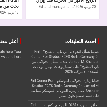
الرابح الأكبر في الحرب ضدّ إيران
الذكاء الص
بحث من مر
20 يوليو، 2026
Editorial management
13 يونيو، 2026
أحدث التعليقات
أعلن معنا | ise with us
عندما تسلّلَ الجولاني من باب المطبخ؟ - Firil
Your
ite here
website here
Center For Studies FCFS Berlin Germany Dr.
Jameel M. Shaheen عندما تسلّلَ الجولاني من
باب المطبخ؟
على
سيناريوهات انهيار الولايات
المتحدة الأميركية 2026
خفايا زيارة الجولاني لموسكو - Firil Center For
Studies FCFS Berlin Germany Dr. Jameel M.
Shaheen خفايا زيارة الجولاني لموسكو سياسي
على
قسَد تقصمُ ظهرَ البَعير
مجازر السويداء 2025 للجولاني: كش ملك - Firil