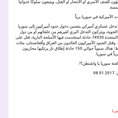
ون للعنف الأسري أو الانتحار أو القتل، ويتبعون سلوكاً عدوانياً
مسة.
ت الأميركية في سوريا برياً
ّ تدخل عسكري أميركي يتضمن دخول جنود أميركيين إلى سوريا
 الجوية، ويتركون التدخل البري لغيرهم من حلفائهم أو من دول
الخليج وتركيا. ويكفي أن نعرف أنه في عام 2016 وقع في الولايات المتحدة 74920 حادثة استخدمت فيها الأسلحة النارية، قتل على
وقتل الجنود الأميركيون العائدون من العراق وأفغانستان، مئات
من زملائهم خلال السنوات الماضية، قبل أن ينتحروا، وبشكل متوسط؛ هناك سنوياً حوالي 150 حادثة إطلاق نار يرتكبها محاربون
اً في سوريا.
لعنة سوريا يا واشنطن؟!.
08.
ريا