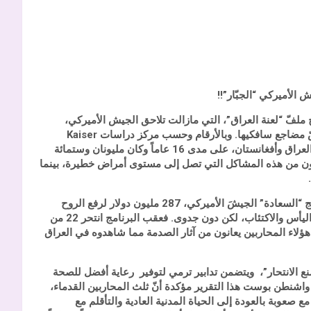
يش الأميركي “الجبّار”!!
 ملفّ “لعنة العراق”، التي مازالت تلاحق الجيش الأميركي،
قضّ مضاجع سافكيها. وبالأرقام وحسب مركز دراسات
Kaiser
الأميركي؛ فإن ثلث الجنود الذين خدموا في العراق وأفغانستان، على مدى 16 عاماً وكان مليونان وستمائة
 من 830 ألف جندي أميركي يعانون من هذه المشاكل التي تصل إلى مستوى أمراض خطيرة، بينما
في نيويورك: “كلّفَ برنامج “السعادة” الجيشَ الأميركي، 287 مليون دولار لرفع الروح
المعنوية لأفراد هذا الجيش، وادخال السعادة لقلوبهم والتخلص من اليأس والاكتئاب، لكن دون جدوى. فعقب البرنامج انتحر 22 من
لقدامى، وأظهرت نتائج الفحوصات العقلية أنّ 14% من هؤلاء المحاربين يعانون من آثار الصدمة مما شاهدوه في العراق
نع الانتحار”، ويتضمن تدابير ترمي لتوفير رعاية أفضل للصحة
اشنطن بوست هذا التقرير مؤكدة أنّ ثلث المحاربين القدماء،
ة، مع صعوبة بالعودة إلى الحياة المدنية العادية والتأقلم مع