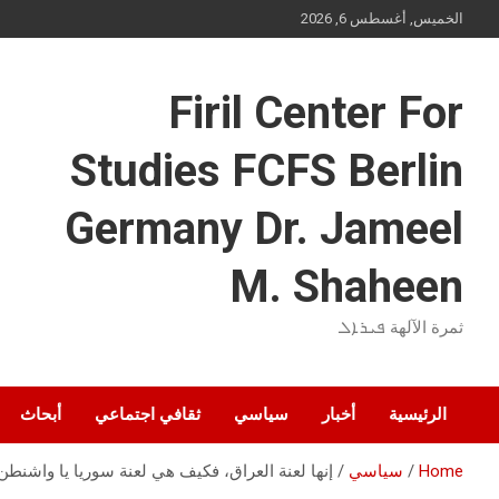
Ski
الخميس, أغسطس 6, 2026
t
conten
Firil Center For
Studies FCFS Berlin
Germany Dr. Jameel
M. Shaheen
ثمرة الآلهة ܦܝܪܐܠ
الرئيسية
أخبار
سياسي
ثقافي اجتماعي
أبحاث
Home
سياسي
إنها لعنة العراق، فكيف هي لعنة سوريا يا واشنطن! أكثر من 830 ألفاً من الجنود الأميركيّين العائدين لحضن الوطن، يعانون من أمر