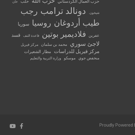
حزب الله
حزب العمال الكردستاني
حلب
خان
دونالد ترامب
رجب
شيخون.
طيب أردوغان
روسيا
سوريا
فلاديمير بوتين
قسد
عفرين
قاعدة التنف
لاجئ سوري
محمد بن سلمان
مركز فيريل
مركز فيريل للدراسات
مطار الشعيرات
منخفض جوي
موسكو
وزارة التربية والتعليم
Proudly Powered 