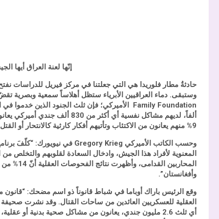
إنّها لعنة العراق أيها الج
حادثةُ مطار فلوريدا هي التي جعلتنا في مركز فيريل للدراسات نفتح
وستبقى. دماء العراقيين الأبرياء ستظل أهلاساً سمعية وبصرية ت
Family Foundation
ألفاً، لديهم مشاكل نفسية أي أكثر
9% منهم يعانون من الاكتئاب وتأتيهم أفكار كارثية كالانتحار أو القتل.
وحسب الكاتب الأميركي
Gregory Krieg
المحاربين ا
وأفغانستان”.
وقع الرئيس باراك أوباما في شباط قانوناً ذو اسم مضحك: “قانون م
العقلية للعسكريين العائدين من ساحات القتال.
وقد نشرت
صحيفة و
أي ثلث 2.6 مليون جندي، يعانون من مشاكل صحية بدنية أو عقلي