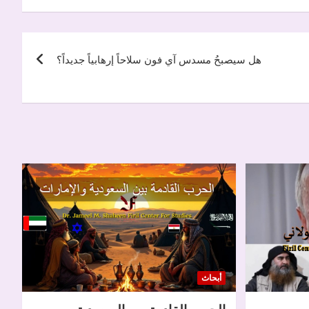
هل سيصبحُ مسدس آي فون سلاحاً إرهابياً جديداً؟
أبحاث