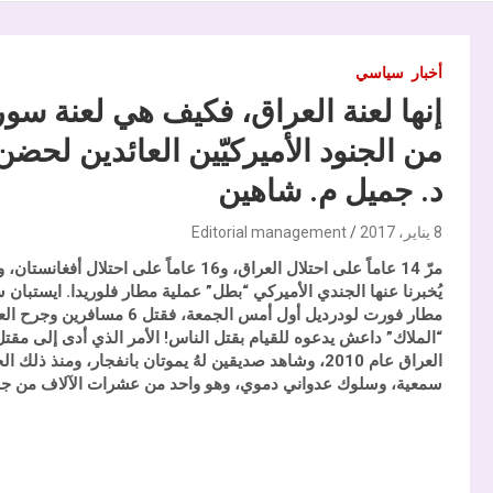
أخبار
سياسي
من الجنود الأميركيّين العائدين لح
د. جميل م. شاهين
8 يناير، 2017
Editorial management
مرّ 14 عاماً على احتلال العراق، و16 عاماً
مطار فورت لودرديل أول أمس 
“الملاك” داعش يدعوه للقيام بقتل الناس! الأمر الذي أدى إلى مقتل 5 على الأقل وإصابة العشرات بجر
العراق عام 2010، وشاهد صديقين لهُ يموتان بانفجار، 
سمعية، وسلوك عدواني دموي، وهو واحد من عشرات الآلاف من جنود