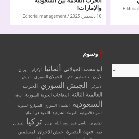
الحرب القادمة بين السعودية
والإمارات!
Editori
10 ديسمبر، 2025
Editorial management
وسوم
ألمانيا
أبو محمد الجولاني
إيران
أوكرانيا
الجولان السوري
الأردن
الانفصاليون الأكراد
الجيش
الجيش السوري
الحرب
الأميركي
العالمية الثالثة
الدفاعات الجوية السورية
الرقة
السعودية
الشمال السوري
الصواريخ السورية
الغوطة الشرقية
اللجوء في ألمانيا
الضربة الأميركية
تركيا
باسل قس نصر الله
المتنورون
بوتين
تميم بن
جبهة النصرة
جيش الإخوان المسلمين
حمد