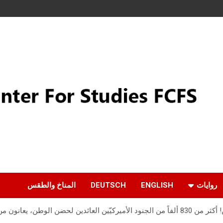
روايات
ENGLISH
DEUTSCH
المناخ والطقس
اض نفسية د. جميل م. شاهين