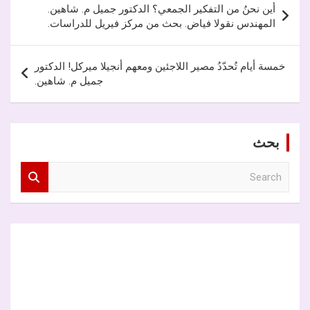
أين نحنُ من التفكير الجمعي؟ الدكتور جميل م. شاهين.
المقالات
المهندس نقولا فياض. بحث من مركز فيريل للدراسات.
خمسة أيام تُحدّدُ مصير اللاجئين ومعهم أنجيلا ميركل! الدكتور
جميل م. شاهين.
بحث
S
e
a
r
c
h