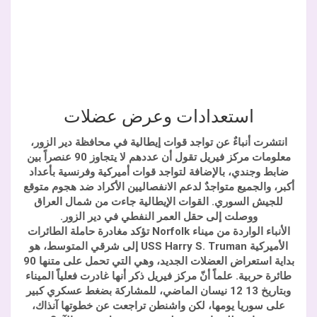
استعدادات وعرض عضلات
انتشرت أنباءٌ عن تواجد قوات إيطالية في محافظة دير الزور،
معلومات مركز فيريل تقول أن عددهم لا يتجاوز 90 عنصراً بين
ضابط وجندي، بالإضافة لتواجد قوات أميركية وفرنسية بأعداد
أكبر، والجميع متواجدٌ لدعم الانفصاليين الأكراد ضد هجوم متوقع
للجيش السوري. القوات الإيطالية جاءت من شمال العراق
ووصلت إلى حقل العمر النفطي في دير الزور.
الأنباء الواردة من ميناء Norfolk تؤكد مغادرة حاملة الطائرات
الأميركية USS Harry S. Truman إلى شرقي المتوسط، هو
بداية استعراض العضلات الجديد، وهي التي تحمل على متنها 90
طائرة حربية. علماً أنّ مركز فيريل ذكر أنها غادرت فعلياً الميناء
وبتاريخ 13 12 نيسان الماضي، للمشاركة بضغط عسكري كبير
على سوريا يومها، لكن واشنطن تراجعت عن خطوتها آنذاك،