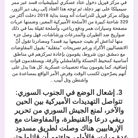
في مركز فيريل دخول عتاد عسكري لميليشيات قسد عبر ممر
سيميلكا على نهر دجلة، ثم توجه هذا العتاد إلى ريف دير الزور،
ويؤكد مركز فيريل للدراسات أنه ومنذ بداية 2018 دخلت أكثر من
320 شاحنة كبيرة من الأسلحة الأميركية المعبر، وضمنها عربات
مصفحة وسيارات همر ودفع رباعي، وأسلحة ثقيلة بما في ذلك
صواريخ ضد الطيران والمدرعات ورشاشات، فهل وصل جزء
منها لداعش أم بقيت جميعها بيد قسد؟ ومصادرنا تقول أنّ
الانفصاليين الأكراد ورغم تصريحات “متقلبة” بقبول المفاوضات
مع دمشق دون شروط، يقومون بإعادة تمركزهم في مناطق
أساسية كمحيط الحسكة والقامشلي والرقة، ويستقدمون قوات
إضافية، كما يقومون ببناء تحصينات عسكرية. كل هذا يدل على
أنهم يصرّحون لكسب الوقت وفرض الأمر الواقع بمساعدة من
واشنطن وتل أبيب…
3. إشعال الوضع في الجنوب السوري:
تتواصل التهديدات الأميركية بين الحين
والآخر، لمنع الجيش السوري من تحرير
ريفي درعا والقنيطرة، والمفاوضات مع
الإرهابيين هناك وصلت لطريق مسدود
عدة مرات، فالأوامر جاءتهم أن قاتلوا حتى