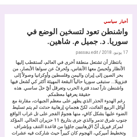
أخبار
سياسي
واشنطن تعود لتسخين الوضع في
سوريا. د. جميل م. شاهين.
17 يونيو، 2018
passau.edit
بانتظار أن تشتعل منطقة أخرى في العالم، تُستقطب إليها
الأنظار وتُحبسُ معها الأنفاس، وتُحرفُ عن سواها الأبصار، من
بحر الصين إلى إيران واليمن وفلسطين وأوكرانيا وصولاً إلى
فنزويلا… ستبقى سوريا حالياً البقعة المهيئة أكثر كي تُشعل فيها
واشنطن ناراً تمدد فترة الحرب وتعرقل أيّ حلَ ساسي. هذه
حقيقة يعرفها معظمكم.
رغم الهدوء الحذر الذي يظهر على معظم الجبهات، مقارنة مع
أوائل الربيع الفائت، لكنّ هجماتٍ إرهابية حدثت لم يتم تسليط
الضوء عليها بشكل كافٍ، منها هجومُ الفجر على تل غراب الواقع
جنوب شرق تدمر والذي جرى بتاريخ 11 حزيران الحالي. المؤكد
لمركز فيريل أنّ الإرهابيين جاؤوا من قاعدة التنف وبإشراف
وتخطيط أميركي، الهجوم كان كبيراً حيث شاركت فيه عشرات