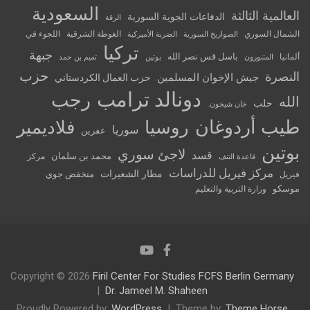
السعودية
العالمية الثالثة
الدفاعات الجوية السورية
الرقة
الشمال السوري
الغوطة الشرقية
اللجوء في
الصواريخ السورية
الضربة الأميركية
تركيا
جبهة
باسل قس نصر الله
ألمانيا
المتنورون
بوتين
تميم بن حمد
حزب
النصرة
جيش الإخوان المسلمين
حزب العمال الكردستاني
دونالد ترامب
رجب
الله
حلب
خان شيخون.
طيب أردوغان
روسيا
فلاديمير
سوريا
عفرين
بوتين
لاجئ سوري
قسد
محمد بن سلمان
مركز
قاعدة التنف
مركز فيريل للدراسات
مطار الشعيرات
منخفض جوي
فيريل
موسكو
وزارة التربية والتعليم
Copyright © 2026
Firil Center For Studies FCFS Berlin Germany
Dr. Jameel M. Shaheen
Proudly Powered by:
WordPress
Theme by:
Theme Horse