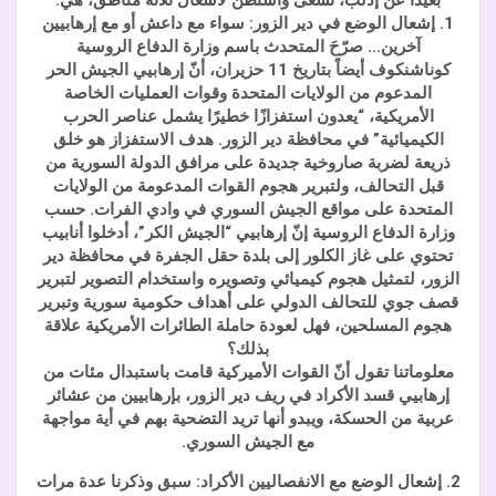
بعيداً عن إدلب، تسعى واشنطن لاشعال ثلاثة مناطق، هي:
1. إشعال الوضع في دير الزور: سواء مع داعش أو مع إرهابيين
آخرين… صرّحَ المتحدث باسم وزارة الدفاع الروسية
كوناشنكوف أيضاً بتاريخ 11 حزيران، أنّ إرهابيي الجيش الحر
المدعوم من الولايات المتحدة وقوات العمليات الخاصة
الأمريكية، “يعدون استفزازًا خطيرًا يشمل عناصر الحرب
الكيميائية” في محافظة دير الزور. هدف الاستفزاز هو خلق
ذريعة لضربة صاروخية جديدة على مرافق الدولة السورية من
قبل التحالف، ولتبرير هجوم القوات المدعومة من الولايات
المتحدة على مواقع الجيش السوري في وادي الفرات. حسب
وزارة الدفاع الروسية إنّ إرهابيي “الجيش الكر”، أدخلوا أنابيب
تحتوي على غاز الكلور إلى بلدة حقل الجفرة في محافظة دير
الزور، لتمثيل هجوم كيميائي وتصويره واستخدام التصوير لتبرير
قصف جوي للتحالف الدولي على أهداف حكومية سورية وتبرير
هجوم المسلحين، فهل لعودة حاملة الطائرات الأمريكية علاقة
بذلك؟
معلوماتنا تقول أنّ القوات الأميركية قامت باستبدال مئات من
إرهابيي قسد الأكراد في ريف دير الزور، بإرهابيين من عشائر
عربية من الحسكة، ويبدو أنها تريد التضحية بهم في أية مواجهة
مع الجيش السوري.
2. إشعال الوضع مع الانفصاليين الأكراد: سبق وذكرنا عدة مرات