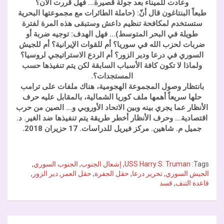
وعادت للميناء بعد جولة قصيرة… فهل قررت الآن؟
طبعاً البنتاغون قال أنّ: (حاملة الطائرات مع مجموعتها البحرية
ستستخدم لمكافحة تنظيم داعش وستبقى هذه المرة لفترة
طويلة في البحر المتوسط)… فهل الهدف: توجيه ضربة أو
ضربات لحزب الله في سوريا؟ أم للقوات الإيرانية؟ أم للجيش
السوري في درعا ودير الزور؟ أم الردع الاستراتيجي لروسيا؟
ولماذا لا تكون كافة الأسباب السابقة لكن يتم تنفيذها حسب
المستجدات؟.
بانتظار وصول المجموعة الهجومية، هناك ملفات على ترامب
حلها سريعاً أهمها ملف كوريا الشمالية، بالمقابل عليه حرف
الأنظار عما يجري بينه وبين الاتحاد الأوروبي و… الصين من حرب
اقتصادية… وحرف الأنظار أخطر طريقة يتم تنفيذها ضد الغير. د.
جميل م. شاهين. مركز فيريل للدراسات. 17 حزيران 2018.
Tags:
USS Harry S. Truman
,
إشعال الجنوب
,
الجنوب السوري
,
الجيش السوري
,
تحرير درعا
,
حقل الجفرة
,
حقل العمر
,
دير الزور
,
قاعدة التنف
,
قسد
تصفّح