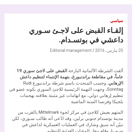
سياسي
إلقـاء القبض على لاجـئ سـوري
داعشي في بوتسـدام.
25 مارس، 2016
Editorial management
ألقت الشرطة الألمانية البارحة
القبض على لاجئ سوري 19
عاماً، في مقاطعة براندنبورغ، بتهمة الإنتماء لتنظيم داعش
الإرهابي.
وحسب المتحدث باسم شرطة براندنبورغ Rudi
Sonntag، وجهت التهمة الرئيسية للاجئ السوري بكونه عضو في
تنظيم إرهابي دولي، مع اتهامات غير مثبتة بعلاقته بهجمات
بلجيكا وفرنسا السنة الماضية.
المتهم يعيش كلاجئ في مركز لجوء Mittelmark بالقرب من
مدينة بوتسدام جنوبي برلين، وقد ادّعى أنه طالب سـوري، لكن
تبيّن أنه سبق وشارك في العمليات العسكرية لداعش في
سـوريا، وقام بنقل المؤنات الغذئية للتنظيم.