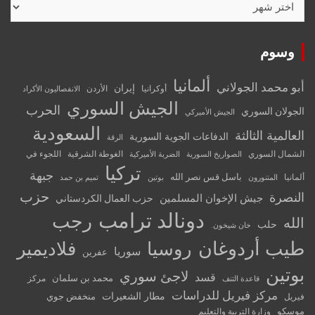
وسوم
ألمانيا
أبو محمد الجولاني
إيران
أوكرانيا
الأردن
الانفصاليون الأكراد
الجيش السوري
الحرب
الجولان السوري
الجيش الأميركي
السعودية
العالمية الثالثة
الدفاعات الجوية السورية
الرقة
الشمال السوري
الغوطة الشرقية
اللجوء في
الصواريخ السورية
الضربة الأميركية
تركيا
جبهة
باسل قس نصر الله
ألمانيا
المتنورون
بوتين
تميم بن حمد
حزب
النصرة
جيش الإخوان المسلمين
حزب العمال الكردستاني
دونالد ترامب
رجب
الله
حلب
خان شيخون.
طيب أردوغان
روسيا
فلاديمير
سوريا
عفرين
بوتين
لاجئ سوري
قسد
محمد بن سلمان
مركز
قاعدة التنف
مركز فيريل للدراسات
مطار الشعيرات
منخفض جوي
فيريل
موسكو
وزارة التربية والتعليم