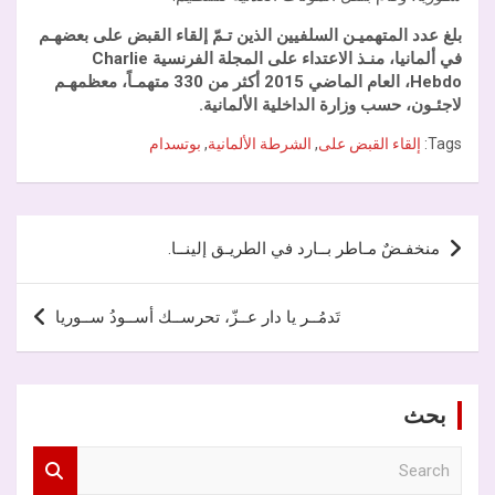
بلغ عدد المتهميـن السلفيين الذين تـمّ إلقاء القبض على بعضهـم
في ألمانيا، منـذ الاعتداء على المجلة الفرنسية Charlie
Hebdo، العام الماضي 2015 أكثر من 330 متهمـاً، معظمهـم
لاجئـون، حسب وزارة الداخلية الألمانية.
Tags:
إلقاء القبض على
,
الشرطة الألمانية
,
بوتسدام
تصفّح
منخفـضٌ مـاطر بــارد في الطريـق إلينــا.
المقالات
تَدمُــر يا دار عــزّ، تحرســك أســودُ ســوريا
بحث
S
e