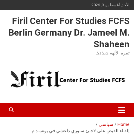
Ski
الأحد, أغسطس 9, 2026
t
conten
Firil Center For Studies FCFS
Berlin Germany Dr. Jameel M.
Shaheen
ثمرة الآلهة ܦܝܪܐܠ
Home
سياسي
إلقـاء القبض على لاجـئ سـوري داعشي في بوتسـدام.