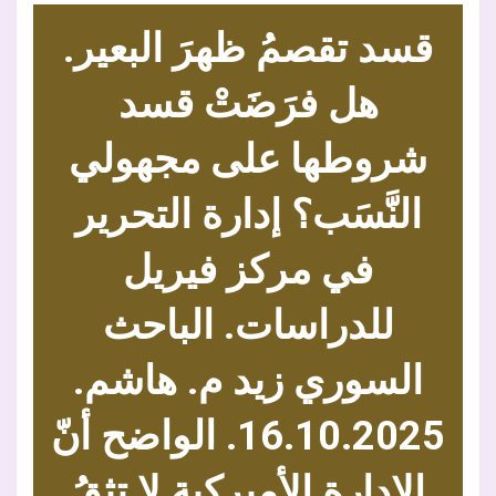
قسد تقصمُ ظهرَ البعير.
هل فرَضَتْ قسد
شروطها على
مجهولي
النَّسَب
؟ إدارة التحرير
في مركز فيريل
للدراسات. الباحث
السوري زيد م. هاشم.
16.10.2025
. الواضح أنّ
الإدارة الأميركية لا تثقُ