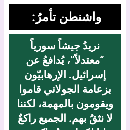
واشنطن تأمرُ:
نريدُ جيشاً سورياً
“معتدلاً”، يُدافعُ عن
إسرائيل. الإرهابيّون
بزعامة الجولاني قاموا
ويقومون بالمهمة، لكننا
لا نثقُ بهم. الجميع راكعٌ