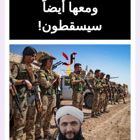
ومعها أيضاً
سيسقطون!