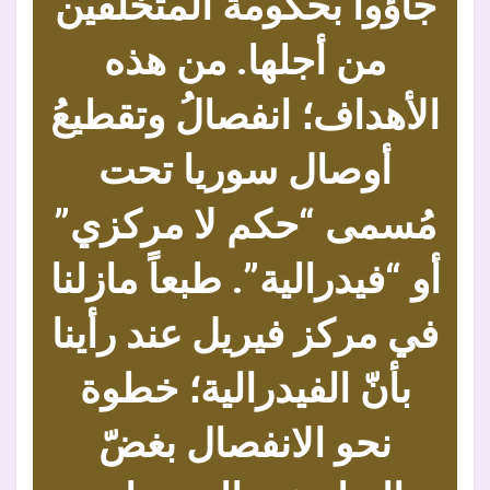
جاؤوا بحكومة المتخلّفين
من أجلها. من هذه
الأهداف؛ انفصالُ وتقطيعُ
أوصال سوريا تحت
مُسمى “حكم لا مركزي”
أو “فيدرالية”. طبعاً مازلنا
في مركز فيريل عند رأينا
بأنّ الفيدرالية؛ خطوة
نحو الانفصال بغضّ