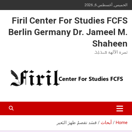
Ski
الخميس, أغسطس 6, 2026
t
conten
Firil Center For Studies FCFS
Berlin Germany Dr. Jameel M.
Shaheen
ثمرة الآلهة ܦܝܪܐܠ
Home
أبحاث
قسَد تقصمُ ظهرَ البَعير