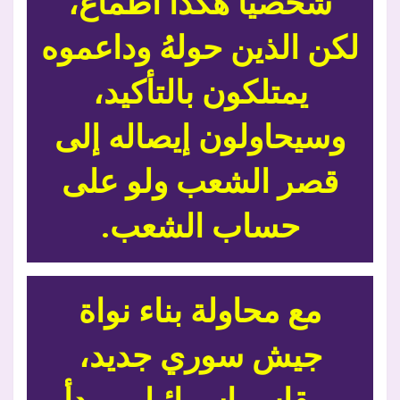
شخصياً هكذا أطماع،
لكن الذين حولهُ وداعموه
يمتلكون بالتأكيد،
وسيحاولون إيصاله إلى
قصر الشعب ولو على
حساب الشعب.
مع محاولة بناء نواة
جيش سوري جديد،