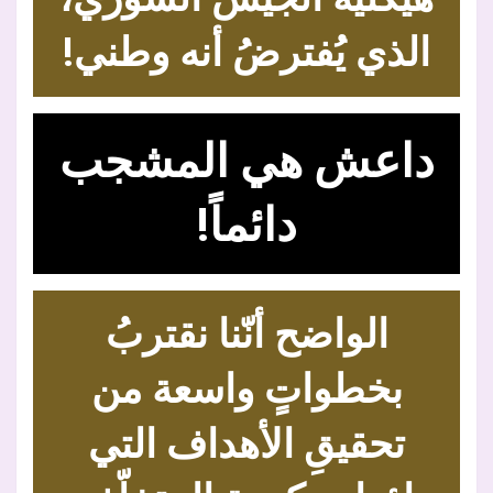
الذي يُفترضُ أنه وطني!
داعش هي المشجب
دائماً!
الواضح أنّنا نقتربُ
بخطواتٍ واسعة من
تحقيقِ الأهداف التي