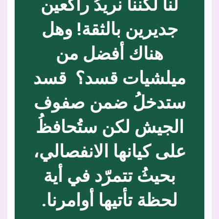
لنا لكننا نريدُ راكعين
جديرين بالثقة! وهل
هناك أفضل من
ميلشيات قسد؟ قسد
ستدخلُ ضمن صفوف
الجيش لكن ستُحافظُ
على كيانها الانفصالي،
بحيثُ تتمرّد في أية
لحظة تأتيها أوامرنا.