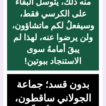
منه ذلك، يتوسلُ البقاءَ
على الكرسي فقط،
وسيفعلُ لكم ماتشاؤون،
ولن يرضوا عنه، لهذا لم
يبقَ أمامهُ سوى
الاستنجاد ببوتين!
بدون قسد؛ جماعة
الجولاني ساقطون،