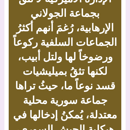
بجماعة الجولاني
الإرهابية، رُغمَ أنهم أكثرُ
الجماعات السلفية ركوعاً
ورضوخاً لها ولتل أبيب،
لكنها تثقُ بميليشيات
قسد نوعاً ما، حيثُ تراها
جماعة سورية محلية
معتدلة، يُمكنُ إدخالها في
هيكلية الجيش السوري،