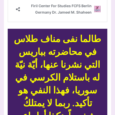
طالما نفى مناف طلاس
في محاضرته بباريس
التي نشرنا عنها، أيّة نيّة
له باستلام الكرسي في
سوريا، فهذا النفي هو
تأكيد. ربما لا يمتلكُ