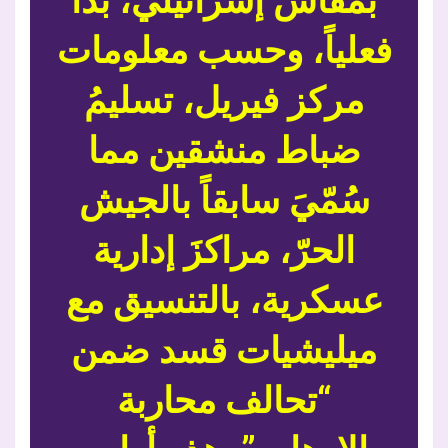
بمقاس إسرائيلي، بدأ
فعلياً، وحسب معلومات
مركز فيريل، تسليمُ
ضباط منشقين مما
سُمّيَ سابقاً بالجيش
الحرّ، مراكزَ إدارية
عسكرية، بالتنسيق مع
ميليشيات قسد ضمن
“تحالف محاربة