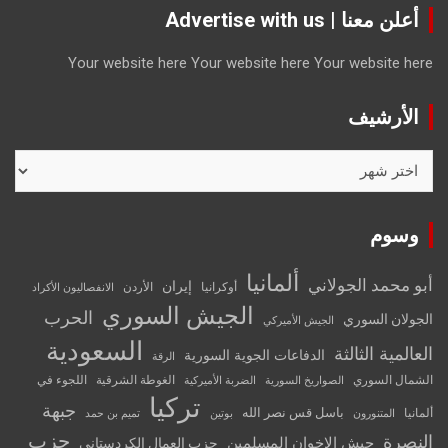
أعلن معنا | Advertise with us
Your website here
Your website here
Your website here
الأرشيف
الأرشيف
وسوم
ألمانيا
أبو محمد الجولاني
إيران
أوكرانيا
الأردن
الانفصاليون الأكراد
الجيش السوري
الحرب
الجولان السوري
الجيش الأميركي
السعودية
العالمية الثالثة
الدفاعات الجوية السورية
الرقة
الشمال السوري
الغوطة الشرقية
اللجوء في
الصواريخ السورية
الضربة الأميركية
تركيا
جبهة
باسل قس نصر الله
ألمانيا
المتنورون
بوتين
تميم بن حمد
حزب
النصرة
جيش الإخوان المسلمين
حزب العمال الكردستاني