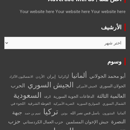
Your website here
Your website here
Your website here
الأرشيف
الأرشيف
وسوم
ألمانيا
أبو محمد الجولاني
إيران
أوكرانيا
الأردن
الانفصاليون الأكراد
الجيش السوري
الحرب
الجولان السوري
الجيش الأميركي
السعودية
العالمية الثالثة
الدفاعات الجوية السورية
الرقة
الشمال السوري
الغوطة الشرقية
اللجوء في
الصواريخ السورية
الضربة الأميركية
تركيا
جبهة
باسل قس نصر الله
ألمانيا
المتنورون
بوتين
تميم بن حمد
حزب
النصرة
جيش الإخوان المسلمين
حزب العمال الكردستاني