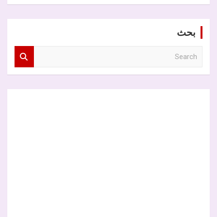
بحث
S
e
a
r
c
h