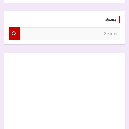
بحث
S
e
a
r
c
h