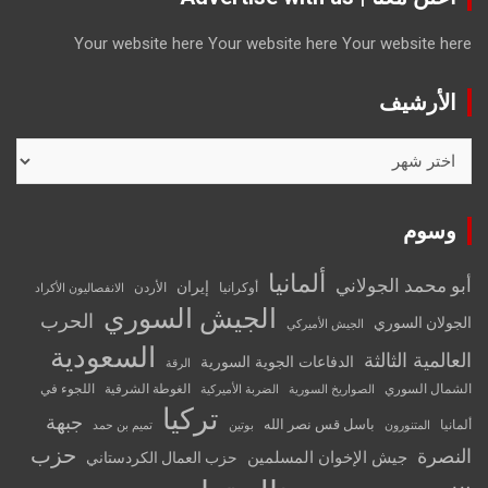
Your website here
Your website here
Your website here
الأرشيف
الأرشيف
وسوم
ألمانيا
أبو محمد الجولاني
إيران
أوكرانيا
الأردن
الانفصاليون الأكراد
الجيش السوري
الحرب
الجولان السوري
الجيش الأميركي
السعودية
العالمية الثالثة
الدفاعات الجوية السورية
الرقة
الشمال السوري
الغوطة الشرقية
اللجوء في
الصواريخ السورية
الضربة الأميركية
تركيا
جبهة
باسل قس نصر الله
ألمانيا
المتنورون
بوتين
تميم بن حمد
حزب
النصرة
جيش الإخوان المسلمين
حزب العمال الكردستاني