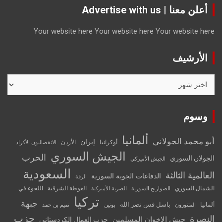
أعلن معنا | Advertise with us
Your website here
Your website here
Your website here
الأرشيف
الأرشيف
وسوم
ألمانيا
أبو محمد الجولاني
إيران
أوكرانيا
الأردن
الانفصاليون الأكراد
الجيش السوري
الحرب
الجولان السوري
الجيش الأميركي
السعودية
العالمية الثالثة
الدفاعات الجوية السورية
الرقة
الشمال السوري
الغوطة الشرقية
اللجوء في
الصواريخ السورية
الضربة الأميركية
تركيا
جبهة
باسل قس نصر الله
ألمانيا
المتنورون
بوتين
تميم بن حمد
حزب
النصرة
جيش الإخوان المسلمين
حزب العمال الكردستاني