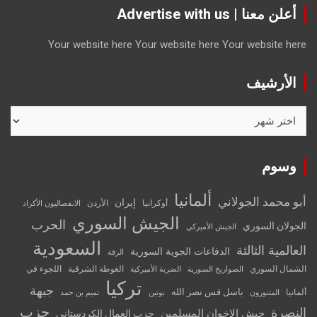
أعلن معنا | Advertise with us
Your website here
Your website here
Your website here
الأرشيف
الأرشيف
وسوم
ألمانيا
أبو محمد الجولاني
إيران
أوكرانيا
الأردن
الانفصاليون الأكراد
الجيش السوري
الحرب
الجولان السوري
الجيش الأميركي
السعودية
العالمية الثالثة
الدفاعات الجوية السورية
الرقة
الشمال السوري
الغوطة الشرقية
اللجوء في
الصواريخ السورية
الضربة الأميركية
تركيا
جبهة
باسل قس نصر الله
ألمانيا
المتنورون
بوتين
تميم بن حمد
حزب
النصرة
جيش الإخوان المسلمين
حزب العمال الكردستاني