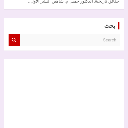
حقائق تاريخية. الدكتور جميل م. شاهين النشر الأول…
بحث
S
e
a
r
c
h