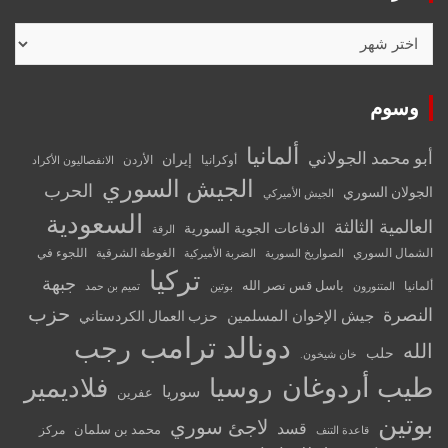
الأرشيف
وسوم
ألمانيا
أبو محمد الجولاني
إيران
أوكرانيا
الأردن
الانفصاليون الأكراد
الجيش السوري
الحرب
الجولان السوري
الجيش الأميركي
السعودية
العالمية الثالثة
الدفاعات الجوية السورية
الرقة
الشمال السوري
الغوطة الشرقية
اللجوء في
الصواريخ السورية
الضربة الأميركية
تركيا
جبهة
باسل قس نصر الله
ألمانيا
المتنورون
بوتين
تميم بن حمد
حزب
النصرة
جيش الإخوان المسلمين
حزب العمال الكردستاني
دونالد ترامب
رجب
الله
حلب
خان شيخون.
طيب أردوغان
روسيا
فلاديمير
سوريا
عفرين
بوتين
لاجئ سوري
قسد
محمد بن سلمان
مركز
قاعدة التنف