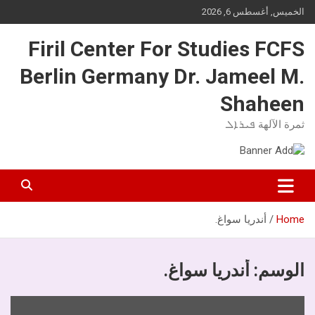
Ski
الخميس, أغسطس 6, 2026
t
conten
Firil Center For Studies FCFS
Berlin Germany Dr. Jameel M.
Shaheen
ثمرة الآلهة ܦܝܪܐܠ
Home
أندريا سواغ.
الوسم:
أندريا سواغ.