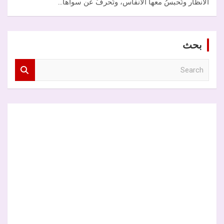
الأنظار وتُحبسُ معها الأنفاس، وتُحرفُ عن سواها…
بحث
S
e
a
r
c
h