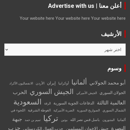
أعلن معنا | Advertise with us
Your website here
Your website here
Your website here
الأرشيف
الأرشيف
وسوم
ألمانيا
أبو محمد الجولاني
إيران
أوكرانيا
الأردن
الانفصاليون الأكراد
الجيش السوري
الحرب
الجولان السوري
الجيش الأميركي
السعودية
العالمية الثالثة
الدفاعات الجوية السورية
الرقة
الشمال السوري
الغوطة الشرقية
اللجوء في
الصواريخ السورية
الضربة الأميركية
تركيا
جبهة
باسل قس نصر الله
ألمانيا
المتنورون
بوتين
تميم بن حمد
حزب
النصرة
جيش الإخوان المسلمين
حزب العمال الكردستاني