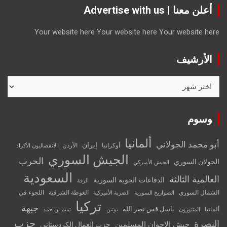
أعلن معنا | Advertise with us
Your website here
Your website here
Your website here
الأرشيف
الأرشيف
وسوم
ألمانيا
أبو محمد الجولاني
إيران
أوكرانيا
الأردن
الانفصاليون الأكراد
الجيش السوري
الحرب
الجولان السوري
الجيش الأميركي
السعودية
العالمية الثالثة
الدفاعات الجوية السورية
الرقة
الشمال السوري
الغوطة الشرقية
اللجوء في
الصواريخ السورية
الضربة الأميركية
تركيا
جبهة
باسل قس نصر الله
ألمانيا
المتنورون
بوتين
تميم بن حمد
حزب
النصرة
جيش الإخوان المسلمين
حزب العمال الكردستاني