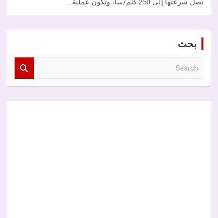
تصل سرعتها إلى 250 كلم/سا، وتكون عملية…
بحث
S
e
a
r
c
h