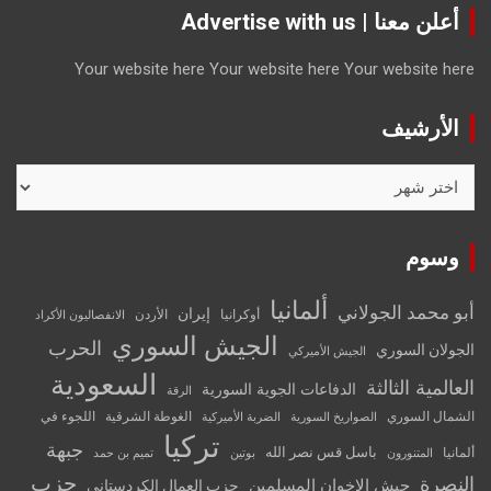
أعلن معنا | Advertise with us
Your website here
Your website here
Your website here
الأرشيف
الأرشيف
وسوم
ألمانيا
أبو محمد الجولاني
إيران
أوكرانيا
الأردن
الانفصاليون الأكراد
الجيش السوري
الحرب
الجولان السوري
الجيش الأميركي
السعودية
العالمية الثالثة
الدفاعات الجوية السورية
الرقة
الشمال السوري
الغوطة الشرقية
اللجوء في
الصواريخ السورية
الضربة الأميركية
تركيا
جبهة
باسل قس نصر الله
ألمانيا
المتنورون
بوتين
تميم بن حمد
حزب
النصرة
جيش الإخوان المسلمين
حزب العمال الكردستاني