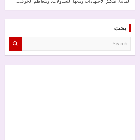
ألمانيا، فتكثرُ الاجتهادات ومعها التساؤلات، ويتعاظم الخوف…
بحث
S
e
a
r
c
h