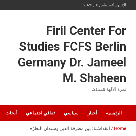
Ski
الإثنين, أغسطس 10, 2026
t
conten
Firil Center For
Studies FCFS Berlin
Germany Dr. Jameel
M. Shaheen
ثمرة الآلهة ܦܝܪܐܠ
الرئيسية
أخبار
سياسي
ثقافي اجتماعي
أبحاث
Home
القداسَـة؛ بين مطرقة الدين وسندان التطرّف