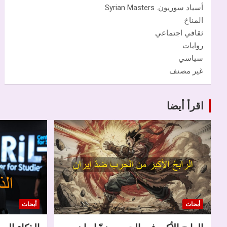
أسياد سوريون. Syrian Masters
المناخ
ثقافي اجتماعي
روايات
سياسي
غير مصنف
اقرأ أيضا
أبحاث
أبحاث