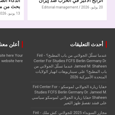
الرابح الأكبر في الحرب ضدّ إيران
الذكاء الص
بحث من مر
20 يوليو، 2026
Editorial management
13 يونيو، 2026
أحدث التعليقات
أعلن معنا | ise with us
عندما تسلّلَ الجولاني من باب المطبخ؟ - Firil
Your
ite here
website here
Center For Studies FCFS Berlin Germany Dr.
Jameel M. Shaheen عندما تسلّلَ الجولاني من
باب المطبخ؟
على
سيناريوهات انهيار الولايات
المتحدة الأميركية 2026
خفايا زيارة الجولاني لموسكو - Firil Center For
Studies FCFS Berlin Germany Dr. Jameel M.
Shaheen خفايا زيارة الجولاني لموسكو سياسي
على
قسَد تقصمُ ظهرَ البَعير
مجازر السويداء 2025 للجولاني: كش ملك - Firil