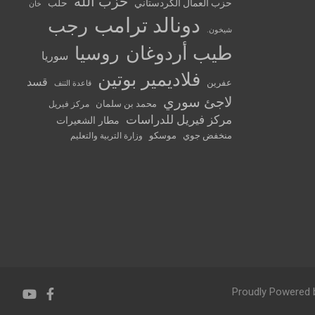
حزب الله
حزب العمال الكردستاني
حلب
خان
دونالد ترامب
رجب
شيخون.
طيب أردوغان
روسيا
سوريا
فلاديمير بوتين
قسد
عفرين
قاعدة التنف
لاجئ سوري
محمد بن سلمان
مركز فيريل
مركز فيريل للدراسات
مطار الشعيرات
منخفض جوي
موسكو
وزارة التربية والتعليم
Proudly Powered 