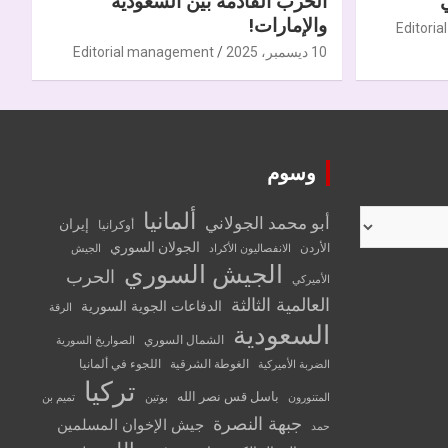
الحرب القادمة بين السعودية
والإمارات!
Editori
10 ديسمبر، 2025
Editorial management
وسوم
ألمانيا
أبو محمد الجولاني
إيران
أوكرانيا
الجولان السوري
الأردن
الانفصاليون الأكراد
الجيش
الجيش السوري
الحرب
الأميركي
العالمية الثالثة
الدفاعات الجوية السورية
الرقة
السعودية
الشمال السوري
الصواريخ السورية
الغوطة الشرقية
اللجوء في ألمانيا
الضربة الأميركية
تركيا
باسل قس نصر الله
المتنورون
بوتين
تميم بن
جبهة النصرة
جيش الإخوان المسلمين
حمد