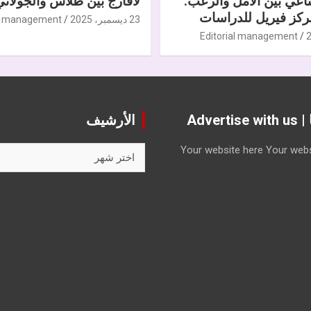
ناعي بين الأمل والرعب.
لافارج بين طلاس والجولاني
كز فيريل للدراسات
23 ديسمبر، 2025
al management
Editorial management
Advert
الأرشيف
الأرشيف
Your website here
Your webs