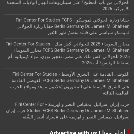
الجولاني من باب المطبخ؟
على
سيناريوهات انهيار الولايات المتحدة
الأميركية 2026
خفايا زيارة الجولاني لموسكو - Firil Center For Studies FCFS
Berlin Germany Dr. Jameel M. Shaheen خفايا زيارة الجولاني
لموسكو سياسي
على
قسَد تقصمُ ظهرَ البَعير
مجازر السويداء 2025 للجولاني: كش ملك - Firil Center For Studies
FCFS Berlin Germany Dr. Jameel M. Shaheen مجازر السويداء
2025 للجولاني: كش ملك
على
مصر؛ تفجير نووي، مواد كيميائية، أم
إسقاط الرئيس؟ آب 2025
الفوضى القادمة على الشرق الأوسط - Firil Center For Studies
FCFS Berlin Germany Dr. Jameel M. Shaheen الفوضى القادمة
على الشرق الأوسط
على
المتنورون يُحدّدون موعد ومواقع الحرب
العالمية الثالثة
حرب إيران إسرائيل، بمقياس النصر والهزيمة - Firil Center For
Studies FCFS Berlin Germany Dr. Jameel M. Shaheen حرب إيران
إسرائيل، بمقياس النصر والهزيمة
على
#سرايا أنصار السُّنة
أعلن معنا | Advertise with us