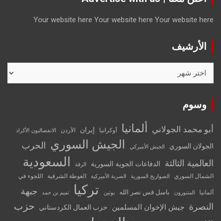
Your website here
Your website here
Your website here
الأرشيف
الأرشيف
وسوم
ألمانيا
أبو محمد الجولاني
إيران
أوكرانيا
الأردن
الانفصاليون الأكراد
الجيش السوري
الحرب
الجولان السوري
الجيش الأميركي
السعودية
العالمية الثالثة
الدفاعات الجوية السورية
الرقة
الشمال السوري
الغوطة الشرقية
اللجوء في
الصواريخ السورية
الضربة الأميركية
تركيا
جبهة
باسل قس نصر الله
ألمانيا
المتنورون
بوتين
تميم بن حمد
حزب
النصرة
جيش الإخوان المسلمين
حزب العمال الكردستاني