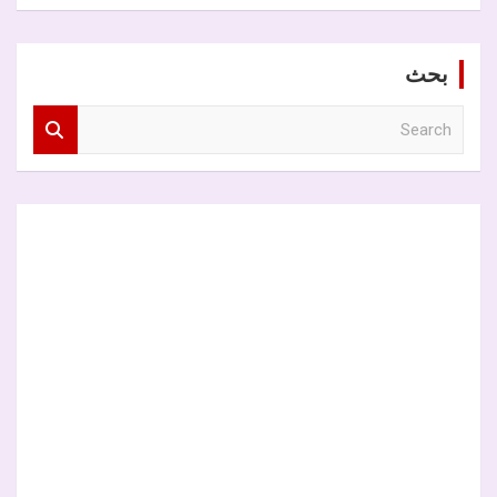
بحث
S
e
a
r
c
h