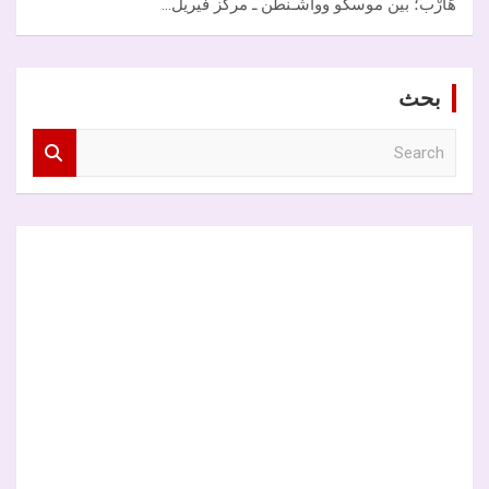
هَارْب؛ بين موسكو وواشـنطن ـ مركز فيريل…
بحث
S
e
a
r
c
h