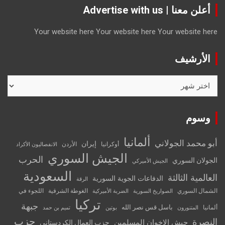
أعلن معنا | Advertise with us
Your website here
Your website here
Your website here
الأرشيف
الأرشيف
وسوم
ألمانيا
أبو محمد الجولاني
إيران
أوكرانيا
الأردن
الانفصاليون الأكراد
الجيش السوري
الحرب
الجولان السوري
الجيش الأميركي
السعودية
العالمية الثالثة
الدفاعات الجوية السورية
الرقة
الشمال السوري
الغوطة الشرقية
اللجوء في
الصواريخ السورية
الضربة الأميركية
تركيا
جبهة
باسل قس نصر الله
ألمانيا
المتنورون
بوتين
تميم بن حمد
حزب
النصرة
جيش الإخوان المسلمين
حزب العمال الكردستاني