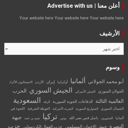
أعلن معنا | Advertise with us
Your website here
Your website here
Your website here
الأرشيف
الأرشيف
وسوم
ألمانيا
أبو محمد الجولاني
إيران
أوكرانيا
الأردن
الانفصاليون الأكراد
الجيش السوري
الحرب
الجولان السوري
الجيش الأميركي
السعودية
العالمية الثالثة
الدفاعات الجوية السورية
الرقة
الشمال السوري
الغوطة الشرقية
اللجوء في
الصواريخ السورية
الضربة الأميركية
تركيا
جبهة
باسل قس نصر الله
ألمانيا
المتنورون
بوتين
تميم بن حمد
حزب
النصرة
جيش الإخوان المسلمين
حزب العمال الكردستاني