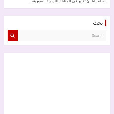
أنّه لم يتمَّ أيّ تغيير في المناهج التربوية السورية،…
بحث
S
e
a
r
c
h