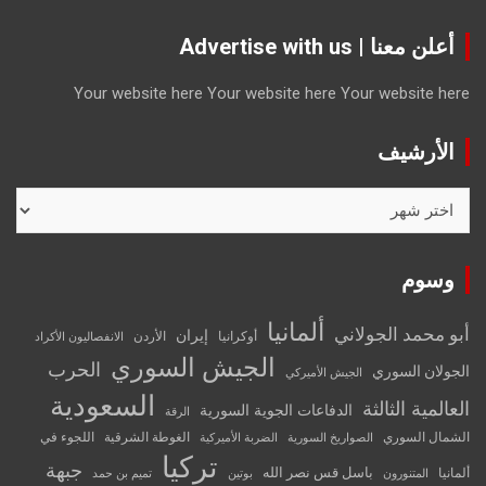
أعلن معنا | Advertise with us
Your website here
Your website here
Your website here
الأرشيف
الأرشيف
وسوم
ألمانيا
أبو محمد الجولاني
إيران
أوكرانيا
الأردن
الانفصاليون الأكراد
الجيش السوري
الحرب
الجولان السوري
الجيش الأميركي
السعودية
العالمية الثالثة
الدفاعات الجوية السورية
الرقة
الشمال السوري
الغوطة الشرقية
اللجوء في
الصواريخ السورية
الضربة الأميركية
تركيا
جبهة
باسل قس نصر الله
ألمانيا
المتنورون
بوتين
تميم بن حمد