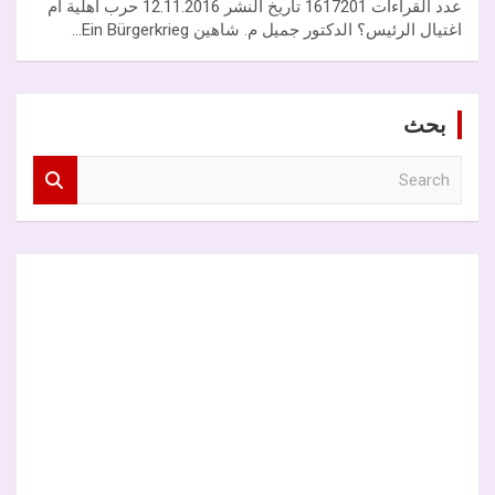
عدد القراءات 1617201 تاريخ النشر 12.11.2016 حرب أهلية أم
اغتيال الرئيس؟ الدكتور جميل م. شاهين Ein Bürgerkrieg…
بحث
S
e
a
r
c
h