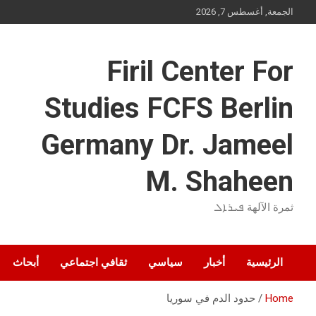
Ski
الجمعة, أغسطس 7, 2026
t
conten
Firil Center For
Studies FCFS Berlin
Germany Dr. Jameel
M. Shaheen
ثمرة الآلهة ܦܝܪܐܠ
الرئيسية
أخبار
سياسي
ثقافي اجتماعي
أبحاث
Home
حدود الدم في سوريا