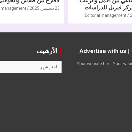
ناعي بين الأمل والرعب.
لافارج بين طلاس والجولاني
كز فيريل للدراسات
23 ديسمبر، 2025
al management
Editorial management
Advert
الأرشيف
الأرشيف
Your website here
Your webs