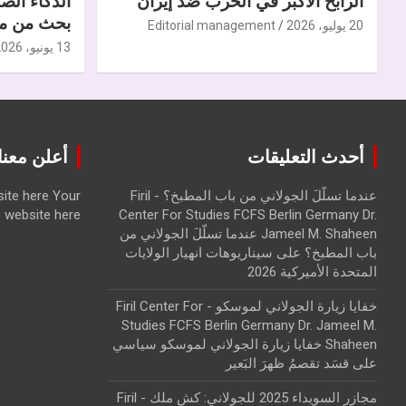
الرابح الأكبر في الحرب ضدّ إيران
الذكاء الص
بحث من مر
20 يوليو، 2026
Editorial management
13 يونيو، 2026
أحدث التعليقات
أعلن معنا | ise with us
عندما تسلّلَ الجولاني من باب المطبخ؟ - Firil
Your
ite here
website here
Center For Studies FCFS Berlin Germany Dr.
Jameel M. Shaheen عندما تسلّلَ الجولاني من
باب المطبخ؟
على
سيناريوهات انهيار الولايات
المتحدة الأميركية 2026
خفايا زيارة الجولاني لموسكو - Firil Center For
Studies FCFS Berlin Germany Dr. Jameel M.
Shaheen خفايا زيارة الجولاني لموسكو سياسي
على
قسَد تقصمُ ظهرَ البَعير
مجازر السويداء 2025 للجولاني: كش ملك - Firil