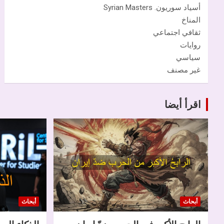
أسياد سوريون. Syrian Masters
المناخ
ثقافي اجتماعي
روايات
سياسي
غير مصنف
اقرأ أيضا
أبحاث
أبحاث