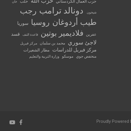
حزب الله
حزب العمال الكردستاني
حلب
خان
دونالد ترامب
رجب
شيخون.
طيب أردوغان
روسيا
سوريا
فلاديمير بوتين
قسد
عفرين
قاعدة التنف
لاجئ سوري
محمد بن سلمان
مركز فيريل
مركز فيريل للدراسات
مطار الشعيرات
منخفض جوي
موسكو
وزارة التربية والتعليم
Proudly Powered 