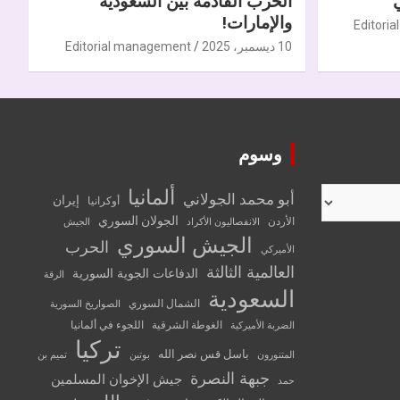
الحرب القادمة بين السعودية
والإمارات!
Editori
10 ديسمبر، 2025
Editorial management
وسوم
ألمانيا
أبو محمد الجولاني
إيران
أوكرانيا
الجولان السوري
الأردن
الانفصاليون الأكراد
الجيش
الجيش السوري
الحرب
الأميركي
العالمية الثالثة
الدفاعات الجوية السورية
الرقة
السعودية
الشمال السوري
الصواريخ السورية
الغوطة الشرقية
اللجوء في ألمانيا
الضربة الأميركية
تركيا
باسل قس نصر الله
المتنورون
بوتين
تميم بن
جبهة النصرة
جيش الإخوان المسلمين
حمد