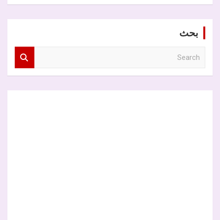
بحث
S
e
a
r
c
h