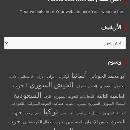
Your website here
Your website here
Your website here
الأرشيف
الأرشيف
وسوم
ألمانيا
أبو محمد الجولاني
إيران
أوكرانيا
الأردن
الانفصاليون الأكراد
الجيش السوري
الحرب
الجولان السوري
الجيش الأميركي
السعودية
العالمية الثالثة
الدفاعات الجوية السورية
الرقة
الشمال السوري
الغوطة الشرقية
اللجوء في
الصواريخ السورية
الضربة الأميركية
تركيا
جبهة
باسل قس نصر الله
ألمانيا
المتنورون
بوتين
تميم بن حمد
حزب
النصرة
جيش الإخوان المسلمين
حزب العمال الكردستاني