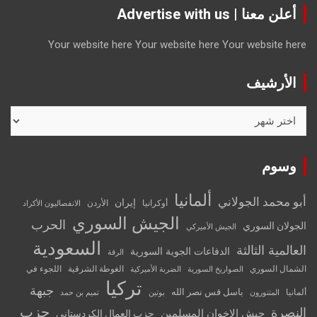
أعلن معنا | Advertise with us
Your website here
Your website here
Your website here
الأرشيف
الأرشيف
وسوم
ألمانيا
أبو محمد الجولاني
إيران
أوكرانيا
الأردن
الانفصاليون الأكراد
الجيش السوري
الحرب
الجولان السوري
الجيش الأميركي
السعودية
العالمية الثالثة
الدفاعات الجوية السورية
الرقة
الشمال السوري
الغوطة الشرقية
اللجوء في
الصواريخ السورية
الضربة الأميركية
تركيا
جبهة
باسل قس نصر الله
ألمانيا
المتنورون
بوتين
تميم بن حمد
حزب
النصرة
جيش الإخوان المسلمين
حزب العمال الكردستاني