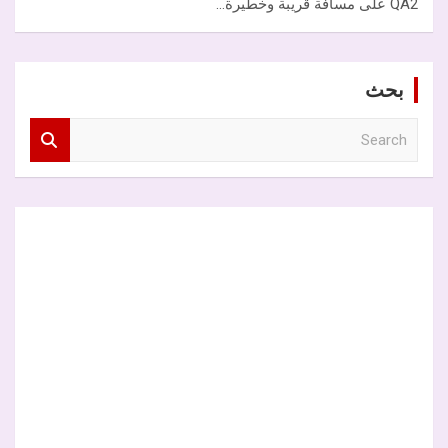
QA2 على مسافة قريبة وخطيرة…
بحث
S
e
a
r
c
h