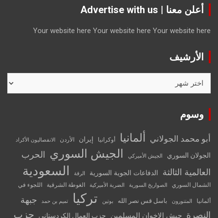
أعلن معنا | Advertise with us
Your website here
Your website here
Your website here
الأرشيف
الأرشيف
وسوم
ألمانيا
أبو محمد الجولاني
إيران
أوكرانيا
الأردن
الانفصاليون الأكراد
الجيش السوري
الحرب
الجولان السوري
الجيش الأميركي
السعودية
العالمية الثالثة
الدفاعات الجوية السورية
الرقة
الشمال السوري
الغوطة الشرقية
اللجوء في
الصواريخ السورية
الضربة الأميركية
تركيا
جبهة
باسل قس نصر الله
ألمانيا
المتنورون
بوتين
تميم بن حمد
حزب
النصرة
جيش الإخوان المسلمين
حزب العمال الكردستاني