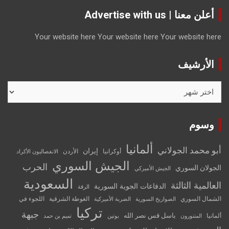
أعلن معنا | Advertise with us
Your website here
Your website here
Your website here
الأرشيف
الأرشيف
وسوم
ألمانيا
أبو محمد الجولاني
إيران
أوكرانيا
الأردن
الانفصاليون الأكراد
الجيش السوري
الحرب
الجولان السوري
الجيش الأميركي
السعودية
العالمية الثالثة
الدفاعات الجوية السورية
الرقة
الشمال السوري
الغوطة الشرقية
اللجوء في
الصواريخ السورية
الضربة الأميركية
تركيا
جبهة
باسل قس نصر الله
ألمانيا
المتنورون
بوتين
تميم بن حمد