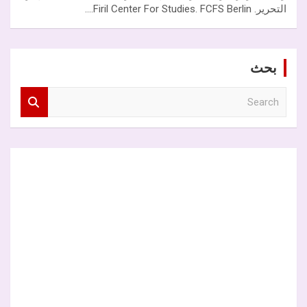
التحرير. Firil Center For Studies. FCFS Berlin.…
بحث
S
e
a
r
c
h