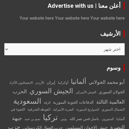
أعلن معنا | Advertise with us
Your website here
Your website here
Your website here
الأرشيف
الأرشيف
وسوم
ألمانيا
أبو محمد الجولاني
إيران
أوكرانيا
الأردن
الانفصاليون الأكراد
الجيش السوري
الحرب
الجولان السوري
الجيش الأميركي
السعودية
العالمية الثالثة
الدفاعات الجوية السورية
الرقة
الشمال السوري
الغوطة الشرقية
اللجوء في
الصواريخ السورية
الضربة الأميركية
تركيا
جبهة
باسل قس نصر الله
ألمانيا
المتنورون
بوتين
تميم بن حمد
حزب
النصرة
جيش الإخوان المسلمين
حزب العمال الكردستاني