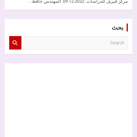
مركز فيريل للدراسات. 09.12.2022. المهندس حافظ…
بحث
S
e
a
r
c
h