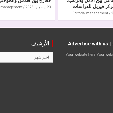
ناعي بين الأمل والرعب.
لافارج بين طلاس والجولاني
كز فيريل للدراسات
23 ديسمبر، 2025
al management
Editorial management
Advert
الأرشيف
الأرشيف
Your website here
Your webs