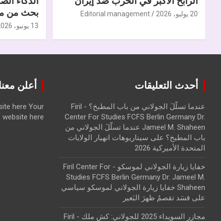
الرابح الأكبر في الحرب ضدّ إيران
الذكاء الص
بحث من مر
20 يوليو، 2026
Editorial management
13 يونيو، 2026
أحدث التعليقات
أعلن معنا | ise with us
عندما تسلّلَ الجولاني من باب المطبخ؟ - Firil
Your
ite here
website here
Center For Studies FCFS Berlin Germany Dr.
Jameel M. Shaheen عندما تسلّلَ الجولاني من
باب المطبخ؟
على
سيناريوهات انهيار الولايات
المتحدة الأميركية 2026
خفايا زيارة الجولاني لموسكو - Firil Center For
Studies FCFS Berlin Germany Dr. Jameel M.
Shaheen خفايا زيارة الجولاني لموسكو سياسي
على
قسَد تقصمُ ظهرَ البَعير
مجازر السويداء 2025 للجولاني: كش ملك - Firil