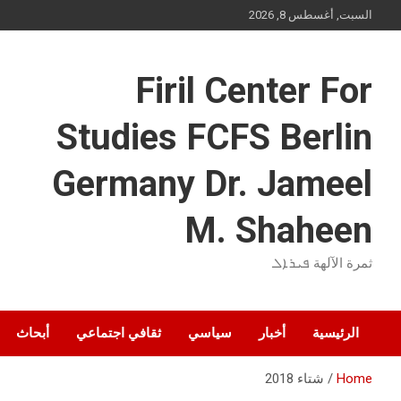
Ski
السبت, أغسطس 8, 2026
t
conten
Firil Center For
Studies FCFS Berlin
Germany Dr. Jameel
M. Shaheen
ثمرة الآلهة ܦܝܪܐܠ
الرئيسية
أخبار
سياسي
ثقافي اجتماعي
أبحاث
Home
شتاء 2018