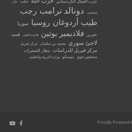
حزب الله
حزب العمال الكردستاني
حلب
خان
دونالد ترامب
رجب
شيخون.
طيب أردوغان
روسيا
سوريا
فلاديمير بوتين
قسد
عفرين
قاعدة التنف
لاجئ سوري
محمد بن سلمان
مركز فيريل
مركز فيريل للدراسات
مطار الشعيرات
منخفض جوي
موسكو
وزارة التربية والتعليم
Proudly Powered 