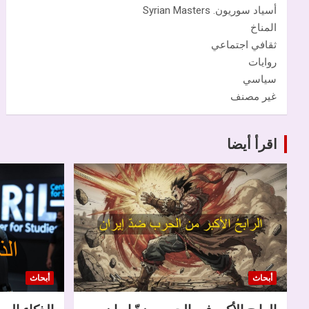
أسياد سوريون. Syrian Masters
المناخ
ثقافي اجتماعي
روايات
سياسي
غير مصنف
اقرأ أيضا
أبحاث
أبحاث