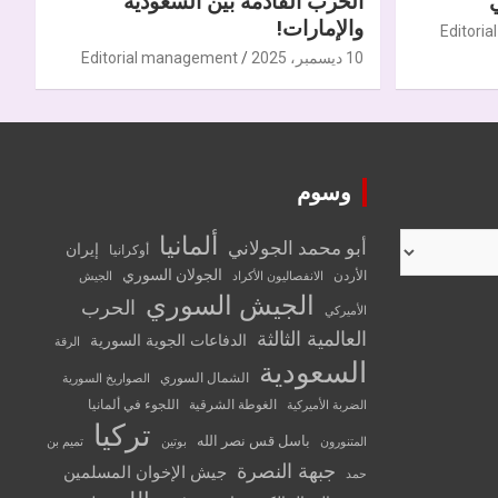
الحرب القادمة بين السعودية
والإمارات!
Editori
10 ديسمبر، 2025
Editorial management
وسوم
ألمانيا
أبو محمد الجولاني
إيران
أوكرانيا
الجولان السوري
الأردن
الانفصاليون الأكراد
الجيش
الجيش السوري
الحرب
الأميركي
العالمية الثالثة
الدفاعات الجوية السورية
الرقة
السعودية
الشمال السوري
الصواريخ السورية
الغوطة الشرقية
اللجوء في ألمانيا
الضربة الأميركية
تركيا
باسل قس نصر الله
المتنورون
بوتين
تميم بن
جبهة النصرة
جيش الإخوان المسلمين
حمد