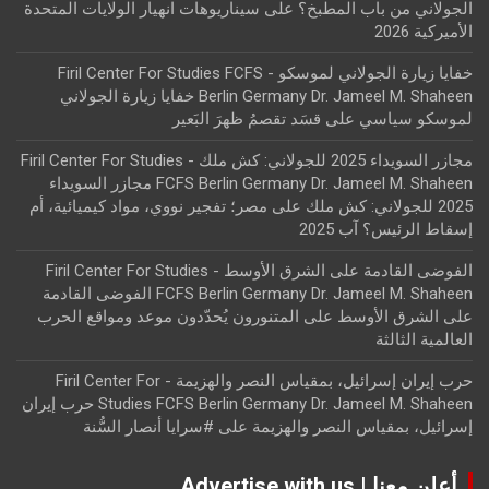
الجولاني من باب المطبخ؟
على
سيناريوهات انهيار الولايات المتحدة
الأميركية 2026
خفايا زيارة الجولاني لموسكو - Firil Center For Studies FCFS
Berlin Germany Dr. Jameel M. Shaheen خفايا زيارة الجولاني
لموسكو سياسي
على
قسَد تقصمُ ظهرَ البَعير
مجازر السويداء 2025 للجولاني: كش ملك - Firil Center For Studies
FCFS Berlin Germany Dr. Jameel M. Shaheen مجازر السويداء
2025 للجولاني: كش ملك
على
مصر؛ تفجير نووي، مواد كيميائية، أم
إسقاط الرئيس؟ آب 2025
الفوضى القادمة على الشرق الأوسط - Firil Center For Studies
FCFS Berlin Germany Dr. Jameel M. Shaheen الفوضى القادمة
على الشرق الأوسط
على
المتنورون يُحدّدون موعد ومواقع الحرب
العالمية الثالثة
حرب إيران إسرائيل، بمقياس النصر والهزيمة - Firil Center For
Studies FCFS Berlin Germany Dr. Jameel M. Shaheen حرب إيران
إسرائيل، بمقياس النصر والهزيمة
على
#سرايا أنصار السُّنة
أعلن معنا | Advertise with us