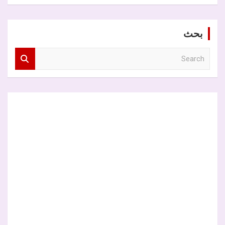
بحث
S
e
a
r
c
h