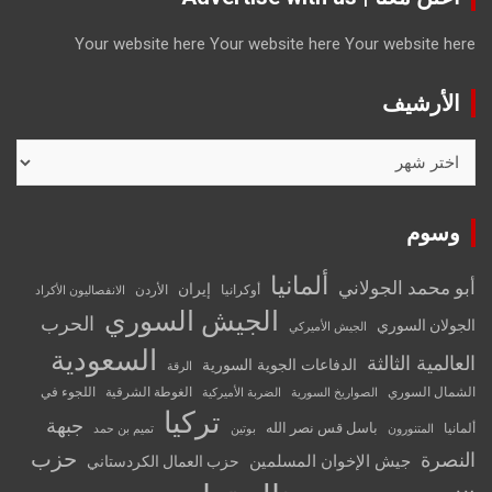
Your website here
Your website here
Your website here
الأرشيف
الأرشيف
وسوم
ألمانيا
أبو محمد الجولاني
إيران
أوكرانيا
الأردن
الانفصاليون الأكراد
الجيش السوري
الحرب
الجولان السوري
الجيش الأميركي
السعودية
العالمية الثالثة
الدفاعات الجوية السورية
الرقة
الشمال السوري
الغوطة الشرقية
اللجوء في
الصواريخ السورية
الضربة الأميركية
تركيا
جبهة
باسل قس نصر الله
ألمانيا
المتنورون
بوتين
تميم بن حمد
حزب
النصرة
جيش الإخوان المسلمين
حزب العمال الكردستاني