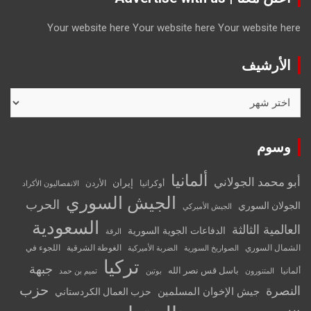
Your website here
Your website here
Your website here
الأرشيف
الأرشيف
وسوم
ألمانيا
أبو محمد الجولاني
إيران
أوكرانيا
الأردن
الانفصاليون الأكراد
الجيش السوري
الحرب
الجولان السوري
الجيش الأميركي
السعودية
العالمية الثالثة
الدفاعات الجوية السورية
الرقة
الشمال السوري
الغوطة الشرقية
اللجوء في
الصواريخ السورية
الضربة الأميركية
تركيا
جبهة
باسل قس نصر الله
ألمانيا
المتنورون
بوتين
تميم بن حمد
حزب
النصرة
جيش الإخوان المسلمين
حزب العمال الكردستاني