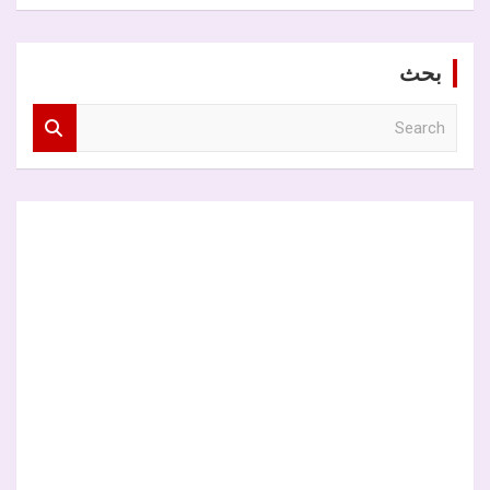
بحث
S
e
a
r
c
h