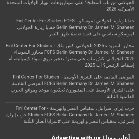
الجولاني من باب المطبخ؟
على
سيناريوهات انهيار الولايات المتحدة
الأميركية 2026
خفايا زيارة الجولاني لموسكو - Firil Center For Studies FCFS
Berlin Germany Dr. Jameel M. Shaheen خفايا زيارة الجولاني
لموسكو سياسي
على
قسَد تقصمُ ظهرَ البَعير
مجازر السويداء 2025 للجولاني: كش ملك - Firil Center For Studies
FCFS Berlin Germany Dr. Jameel M. Shaheen مجازر السويداء
2025 للجولاني: كش ملك
على
مصر؛ تفجير نووي، مواد كيميائية، أم
إسقاط الرئيس؟ آب 2025
الفوضى القادمة على الشرق الأوسط - Firil Center For Studies
FCFS Berlin Germany Dr. Jameel M. Shaheen الفوضى القادمة
على الشرق الأوسط
على
المتنورون يُحدّدون موعد ومواقع الحرب
العالمية الثالثة
حرب إيران إسرائيل، بمقياس النصر والهزيمة - Firil Center For
Studies FCFS Berlin Germany Dr. Jameel M. Shaheen حرب إيران
إسرائيل، بمقياس النصر والهزيمة
على
#سرايا أنصار السُّنة
أعلن معنا | Advertise with us