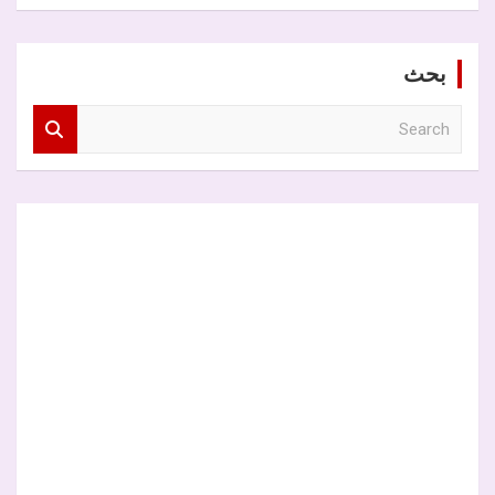
بحث
S
e
a
r
c
h