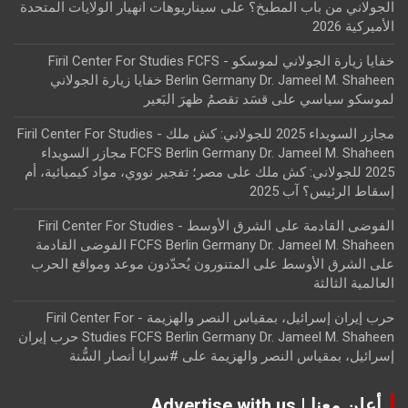
الجولاني من باب المطبخ؟
على
سيناريوهات انهيار الولايات المتحدة
الأميركية 2026
خفايا زيارة الجولاني لموسكو - Firil Center For Studies FCFS
Berlin Germany Dr. Jameel M. Shaheen خفايا زيارة الجولاني
لموسكو سياسي
على
قسَد تقصمُ ظهرَ البَعير
مجازر السويداء 2025 للجولاني: كش ملك - Firil Center For Studies
FCFS Berlin Germany Dr. Jameel M. Shaheen مجازر السويداء
2025 للجولاني: كش ملك
على
مصر؛ تفجير نووي، مواد كيميائية، أم
إسقاط الرئيس؟ آب 2025
الفوضى القادمة على الشرق الأوسط - Firil Center For Studies
FCFS Berlin Germany Dr. Jameel M. Shaheen الفوضى القادمة
على الشرق الأوسط
على
المتنورون يُحدّدون موعد ومواقع الحرب
العالمية الثالثة
حرب إيران إسرائيل، بمقياس النصر والهزيمة - Firil Center For
Studies FCFS Berlin Germany Dr. Jameel M. Shaheen حرب إيران
إسرائيل، بمقياس النصر والهزيمة
على
#سرايا أنصار السُّنة
أعلن معنا | Advertise with us