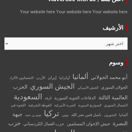
Your website here
Your website here
Your website here
الأرشيف
الأرشيف
وسوم
ألمانيا
أبو محمد الجولاني
إيران
أوكرانيا
الأردن
الانفصاليون الأكراد
الجيش السوري
الحرب
الجولان السوري
الجيش الأميركي
السعودية
العالمية الثالثة
الدفاعات الجوية السورية
الرقة
الشمال السوري
الغوطة الشرقية
اللجوء في
الصواريخ السورية
الضربة الأميركية
تركيا
جبهة
باسل قس نصر الله
ألمانيا
المتنورون
بوتين
تميم بن حمد
حزب
النصرة
جيش الإخوان المسلمين
حزب العمال الكردستاني