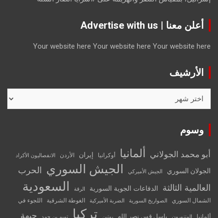
أعلن معنا | Advertise with us
Your website here
Your website here
Your website here
الأرشيف
الأرشيف
وسوم
ألمانيا
أبو محمد الجولاني
إيران
أوكرانيا
الأردن
الانفصاليون الأكراد
الجيش السوري
الحرب
الجولان السوري
الجيش الأميركي
السعودية
العالمية الثالثة
الدفاعات الجوية السورية
الرقة
الشمال السوري
الغوطة الشرقية
اللجوء في
الصواريخ السورية
الضربة الأميركية
تركيا
جبهة
باسل قس نصر الله
ألمانيا
المتنورون
بوتين
تميم بن حمد