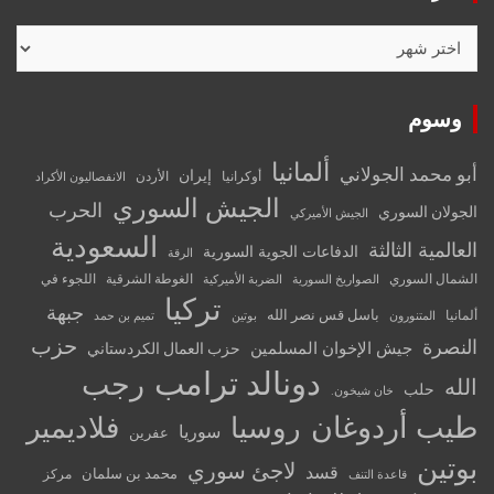
الأرشيف
وسوم
ألمانيا
أبو محمد الجولاني
إيران
أوكرانيا
الأردن
الانفصاليون الأكراد
الجيش السوري
الحرب
الجولان السوري
الجيش الأميركي
السعودية
العالمية الثالثة
الدفاعات الجوية السورية
الرقة
الشمال السوري
الغوطة الشرقية
اللجوء في
الصواريخ السورية
الضربة الأميركية
تركيا
جبهة
باسل قس نصر الله
ألمانيا
المتنورون
بوتين
تميم بن حمد
حزب
النصرة
جيش الإخوان المسلمين
حزب العمال الكردستاني
دونالد ترامب
رجب
الله
حلب
خان شيخون.
طيب أردوغان
روسيا
فلاديمير
سوريا
عفرين
بوتين
لاجئ سوري
قسد
محمد بن سلمان
مركز
قاعدة التنف