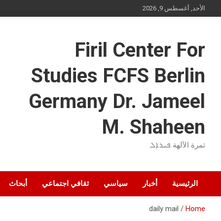
Ski
الأحد, أغسطس 9, 2026
t
conten
Firil Center For
Studies FCFS Berlin
Germany Dr. Jameel
M. Shaheen
ثمرة الآلهة ܦܝܪܐܠ
الرئيسية
أخبار
سياسي
ثقافي اجتماعي
أبحاث
daily mail
Home