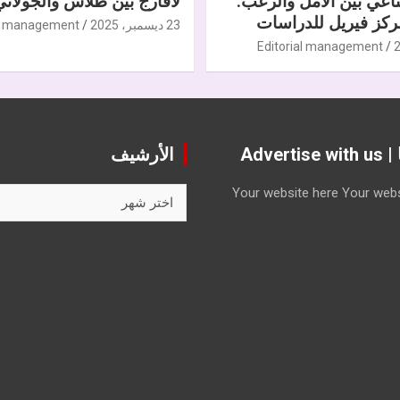
ناعي بين الأمل والرعب.
لافارج بين طلاس والجولاني
كز فيريل للدراسات
23 ديسمبر، 2025
al management
Editorial management
Advert
الأرشيف
الأرشيف
Your website here
Your webs