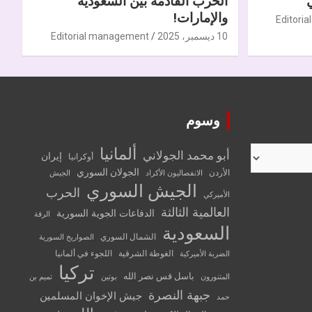
الحرب القادمة بين السعودية
والإمارات!
Editori
10 ديسمبر، 2025
Editorial management
وسوم
ألمانيا
أبو محمد الجولاني
إيران
أوكرانيا
الجولان السوري
الأردن
الانفصاليون الأكراد
الجيش
الجيش السوري
الحرب
الأميركي
العالمية الثالثة
الدفاعات الجوية السورية
الرقة
السعودية
الشمال السوري
الصواريخ السورية
الغوطة الشرقية
اللجوء في ألمانيا
الضربة الأميركية
تركيا
باسل قس نصر الله
المتنورون
بوتين
تميم بن
جبهة النصرة
جيش الإخوان المسلمين
حمد