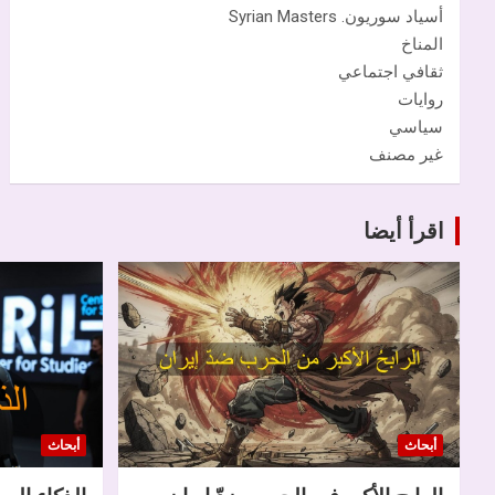
أسياد سوريون. Syrian Masters
المناخ
ثقافي اجتماعي
روايات
سياسي
غير مصنف
اقرأ أيضا
أبحاث
أبحاث