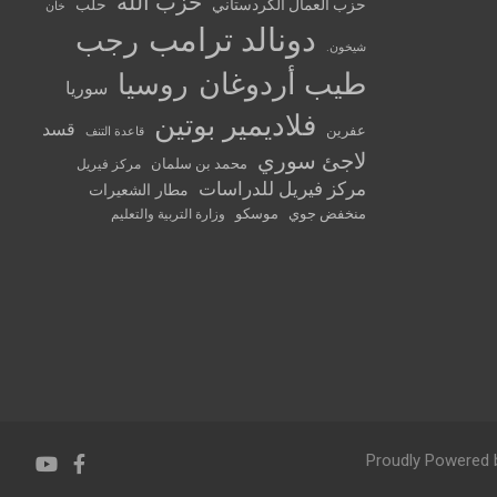
حزب الله
حزب العمال الكردستاني
حلب
خان
دونالد ترامب
رجب
شيخون.
طيب أردوغان
روسيا
سوريا
فلاديمير بوتين
قسد
عفرين
قاعدة التنف
لاجئ سوري
محمد بن سلمان
مركز فيريل
مركز فيريل للدراسات
مطار الشعيرات
منخفض جوي
موسكو
وزارة التربية والتعليم
Proudly Powered 