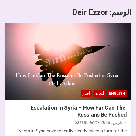
الوسم:
Deir Ezzor
ENGLISH
أبحاث
أخبار
.Escalation In Syria – How Far Can The
Russians Be Pushed
1 مارس، 2018
passau.edit
Events in Syria have recently clearly taken a turn for the