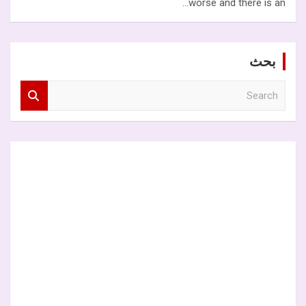
worse and there is an…
بحث
S
e
a
r
c
h