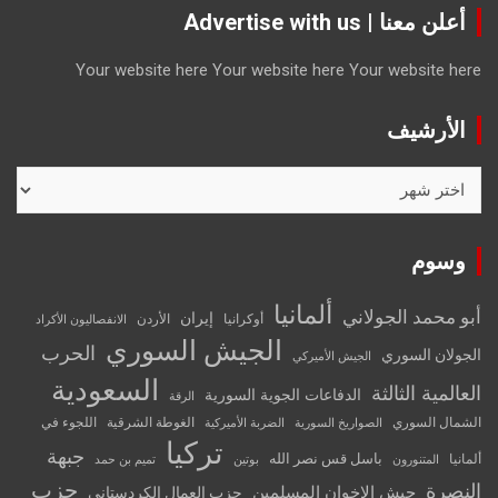
أعلن معنا | Advertise with us
Your website here
Your website here
Your website here
الأرشيف
الأرشيف
وسوم
ألمانيا
أبو محمد الجولاني
إيران
أوكرانيا
الأردن
الانفصاليون الأكراد
الجيش السوري
الحرب
الجولان السوري
الجيش الأميركي
السعودية
العالمية الثالثة
الدفاعات الجوية السورية
الرقة
الشمال السوري
الغوطة الشرقية
اللجوء في
الصواريخ السورية
الضربة الأميركية
تركيا
جبهة
باسل قس نصر الله
ألمانيا
المتنورون
بوتين
تميم بن حمد
حزب
النصرة
جيش الإخوان المسلمين
حزب العمال الكردستاني