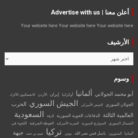
أعلن معنا | Advertise with us
Your website here
Your website here
Your website here
الأرشيف
الأرشيف
وسوم
ألمانيا
أبو محمد الجولاني
إيران
أوكرانيا
الأردن
الانفصاليون الأكراد
الجيش السوري
الحرب
الجولان السوري
الجيش الأميركي
السعودية
العالمية الثالثة
الدفاعات الجوية السورية
الرقة
الشمال السوري
الغوطة الشرقية
اللجوء في
الصواريخ السورية
الضربة الأميركية
تركيا
جبهة
باسل قس نصر الله
ألمانيا
المتنورون
بوتين
تميم بن حمد