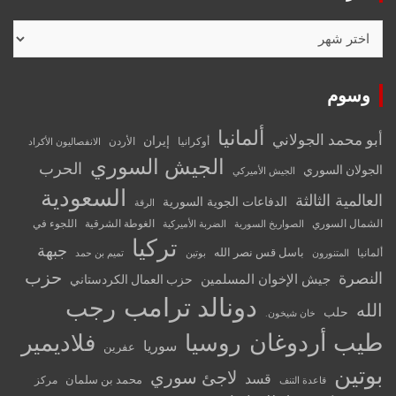
الأرشيف
وسوم
ألمانيا
أبو محمد الجولاني
إيران
أوكرانيا
الأردن
الانفصاليون الأكراد
الجيش السوري
الحرب
الجولان السوري
الجيش الأميركي
السعودية
العالمية الثالثة
الدفاعات الجوية السورية
الرقة
الشمال السوري
الغوطة الشرقية
اللجوء في
الصواريخ السورية
الضربة الأميركية
تركيا
جبهة
باسل قس نصر الله
ألمانيا
المتنورون
بوتين
تميم بن حمد
حزب
النصرة
جيش الإخوان المسلمين
حزب العمال الكردستاني
دونالد ترامب
رجب
الله
حلب
خان شيخون.
طيب أردوغان
روسيا
فلاديمير
سوريا
عفرين
بوتين
لاجئ سوري
قسد
محمد بن سلمان
مركز
قاعدة التنف