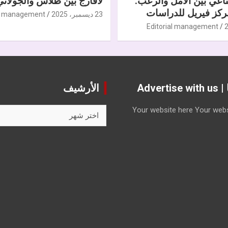
ناعي بين الأمل والرعب.
لافارج بين طلاس والجولاني
كز فيريل للدراسات
23 ديسمبر، 2025
al management
Editorial management
Advert
الأرشيف
الأرشيف
Your website here
Your webs