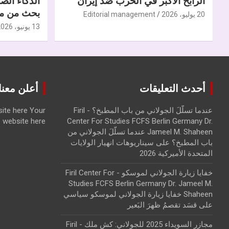
الرابح الأكبر في الحرب ضدّ إيران
الذكاء الص
بحث من مر
20 يوليو، 2026
Editorial management
13 يونيو، 2026
أحدث التعليقات
أعلن معنا | ise with us
عندما تسلّلَ الجولاني من باب المطبخ؟ - Firil
Your
ite here
website here
Center For Studies FCFS Berlin Germany Dr.
Jameel M. Shaheen عندما تسلّلَ الجولاني من
باب المطبخ؟
على
سيناريوهات انهيار الولايات
المتحدة الأميركية 2026
خفايا زيارة الجولاني لموسكو - Firil Center For
Studies FCFS Berlin Germany Dr. Jameel M.
Shaheen خفايا زيارة الجولاني لموسكو سياسي
على
قسَد تقصمُ ظهرَ البَعير
مجازر السويداء 2025 للجولاني: كش ملك - Firil