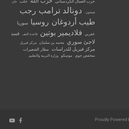
حزب الله
حزب العمال الكردستاني
حلب
خان
دونالد ترامب
رجب
شيخون.
طيب أردوغان
روسيا
سوريا
فلاديمير بوتين
قسد
عفرين
قاعدة التنف
لاجئ سوري
محمد بن سلمان
مركز فيريل
مركز فيريل للدراسات
مطار الشعيرات
منخفض جوي
موسكو
وزارة التربية والتعليم
Proudly Powered 