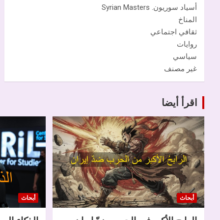
أسياد سوريون. Syrian Masters
المناخ
ثقافي اجتماعي
روايات
سياسي
غير مصنف
اقرأ أيضا
أبحاث
أبحاث