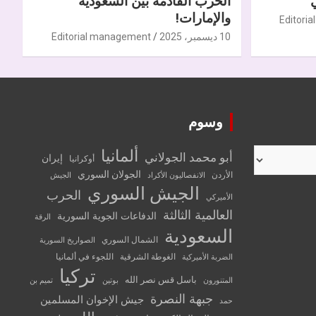
الحرب القادمة بين السعودية
والإمارات!
Editori
10 ديسمبر، 2025
Editorial management
وسوم
ألمانيا
أبو محمد الجولاني
إيران
أوكرانيا
الجولان السوري
الأردن
الانفصاليون الأكراد
الجيش
الجيش السوري
الحرب
الأميركي
العالمية الثالثة
الدفاعات الجوية السورية
الرقة
السعودية
الشمال السوري
الصواريخ السورية
الغوطة الشرقية
اللجوء في ألمانيا
الضربة الأميركية
تركيا
باسل قس نصر الله
المتنورون
بوتين
تميم بن
جبهة النصرة
جيش الإخوان المسلمين
حمد