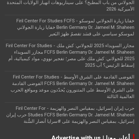
الجولاني من باب المطبخ؟
على
سيناريوهات انهيار الولايات المتحدة
الأميركية 2026
خفايا زيارة الجولاني لموسكو - Firil Center For Studies FCFS
Berlin Germany Dr. Jameel M. Shaheen خفايا زيارة الجولاني
لموسكو سياسي
على
قسَد تقصمُ ظهرَ البَعير
مجازر السويداء 2025 للجولاني: كش ملك - Firil Center For Studies
FCFS Berlin Germany Dr. Jameel M. Shaheen مجازر السويداء
2025 للجولاني: كش ملك
على
مصر؛ تفجير نووي، مواد كيميائية، أم
إسقاط الرئيس؟ آب 2025
الفوضى القادمة على الشرق الأوسط - Firil Center For Studies
FCFS Berlin Germany Dr. Jameel M. Shaheen الفوضى القادمة
على الشرق الأوسط
على
المتنورون يُحدّدون موعد ومواقع الحرب
العالمية الثالثة
حرب إيران إسرائيل، بمقياس النصر والهزيمة - Firil Center For
Studies FCFS Berlin Germany Dr. Jameel M. Shaheen حرب إيران
إسرائيل، بمقياس النصر والهزيمة
على
#سرايا أنصار السُّنة
أعلن معنا | Advertise with us