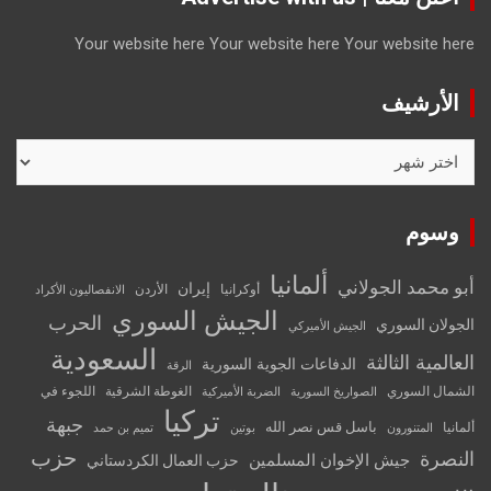
Your website here
Your website here
Your website here
الأرشيف
الأرشيف
وسوم
ألمانيا
أبو محمد الجولاني
إيران
أوكرانيا
الأردن
الانفصاليون الأكراد
الجيش السوري
الحرب
الجولان السوري
الجيش الأميركي
السعودية
العالمية الثالثة
الدفاعات الجوية السورية
الرقة
الشمال السوري
الغوطة الشرقية
اللجوء في
الصواريخ السورية
الضربة الأميركية
تركيا
جبهة
باسل قس نصر الله
ألمانيا
المتنورون
بوتين
تميم بن حمد
حزب
النصرة
جيش الإخوان المسلمين
حزب العمال الكردستاني