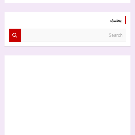
بحث
S
e
a
r
c
h