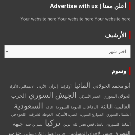
أعلن معنا | Advertise with us
Your website here
Your website here
Your website here
الأرشيف
الأرشيف
وسوم
ألمانيا
أبو محمد الجولاني
إيران
أوكرانيا
الأردن
الانفصاليون الأكراد
الجيش السوري
الحرب
الجولان السوري
الجيش الأميركي
السعودية
العالمية الثالثة
الدفاعات الجوية السورية
الرقة
الشمال السوري
الغوطة الشرقية
اللجوء في
الصواريخ السورية
الضربة الأميركية
تركيا
جبهة
باسل قس نصر الله
ألمانيا
المتنورون
بوتين
تميم بن حمد
حزب
النصرة
جيش الإخوان المسلمين
حزب العمال الكردستاني