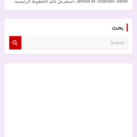
Jameel M. Shaheen. Berlin أستعرضُ لكم الخطوط الرئيسية…
بحث
S
e
a
r
c
h