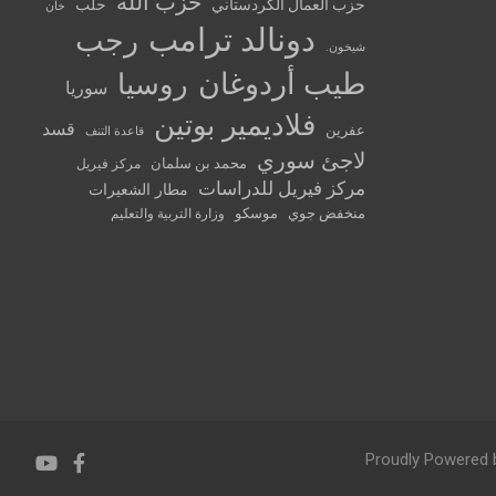
حزب الله
حزب العمال الكردستاني
حلب
خان
دونالد ترامب
رجب
شيخون.
طيب أردوغان
روسيا
سوريا
فلاديمير بوتين
قسد
عفرين
قاعدة التنف
لاجئ سوري
محمد بن سلمان
مركز فيريل
مركز فيريل للدراسات
مطار الشعيرات
منخفض جوي
موسكو
وزارة التربية والتعليم
Proudly Powered 