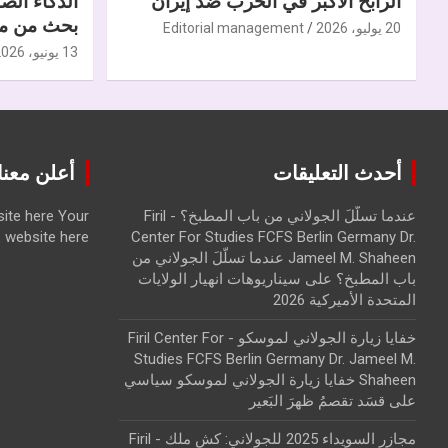
الرابح الأكبر في الحرب ضدّ إيران
الذكاء الص
بحث من مر
20 يوليو، 2026
Editorial management
13 يونيو، 2026
أحدث التعليقات
أعلن معنا | ise with us
عندما تسلّلَ الجولاني من باب المطبخ؟ - Firil
Your
ite here
website here
Center For Studies FCFS Berlin Germany Dr.
Jameel M. Shaheen عندما تسلّلَ الجولاني من
باب المطبخ؟
على
سيناريوهات انهيار الولايات
المتحدة الأميركية 2026
خفايا زيارة الجولاني لموسكو - Firil Center For
Studies FCFS Berlin Germany Dr. Jameel M.
Shaheen خفايا زيارة الجولاني لموسكو سياسي
على
قسَد تقصمُ ظهرَ البَعير
مجازر السويداء 2025 للجولاني: كش ملك - Firil