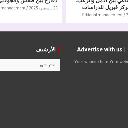
ناعي بين الأمل والرعب.
لافارج بين طلاس والجولاني
كز فيريل للدراسات
23 ديسمبر، 2025
al management
Editorial management
Advert
الأرشيف
الأرشيف
Your website here
Your webs