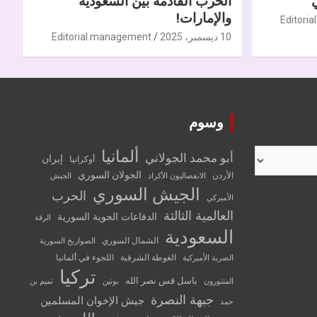
الحرب القادمة بين السعودية
والإمارات!
Editori
10 ديسمبر، 2025
Editorial management
وسوم
ألمانيا
أبو محمد الجولاني
إيران
أوكرانيا
الجولان السوري
الأردن
الانفصاليون الأكراد
الجيش
الجيش السوري
الحرب
الأميركي
العالمية الثالثة
الدفاعات الجوية السورية
الرقة
السعودية
الشمال السوري
الصواريخ السورية
الغوطة الشرقية
اللجوء في ألمانيا
الضربة الأميركية
تركيا
باسل قس نصر الله
المتنورون
بوتين
تميم بن
جبهة النصرة
جيش الإخوان المسلمين
حمد