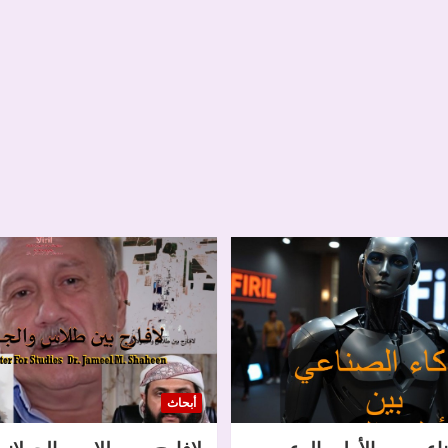
أبحاث