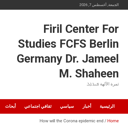
Ski
الجمعة, أغسطس 7, 2026
t
conten
Firil Center For
Studies FCFS Berlin
Germany Dr. Jameel
M. Shaheen
ثمرة الآلهة ܦܝܪܐܠ
الرئيسية
أخبار
سياسي
ثقافي اجتماعي
أبحاث
How will the Corona epidemic end
Home