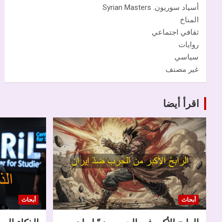
أسياد سوريون. Syrian Masters
المناخ
ثقافي اجتماعي
روايات
سياسي
غير مصنف
اقرأ أيضا
أبحاث
أبحاث