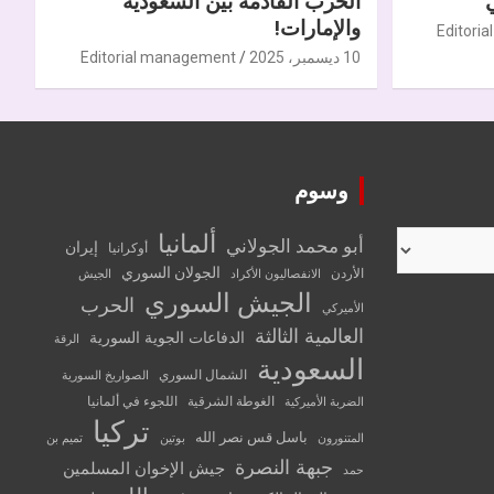
الحرب القادمة بين السعودية
والإمارات!
Editori
10 ديسمبر، 2025
Editorial management
وسوم
ألمانيا
أبو محمد الجولاني
إيران
أوكرانيا
الجولان السوري
الأردن
الانفصاليون الأكراد
الجيش
الجيش السوري
الحرب
الأميركي
العالمية الثالثة
الدفاعات الجوية السورية
الرقة
السعودية
الشمال السوري
الصواريخ السورية
الغوطة الشرقية
اللجوء في ألمانيا
الضربة الأميركية
تركيا
باسل قس نصر الله
المتنورون
بوتين
تميم بن
جبهة النصرة
جيش الإخوان المسلمين
حمد