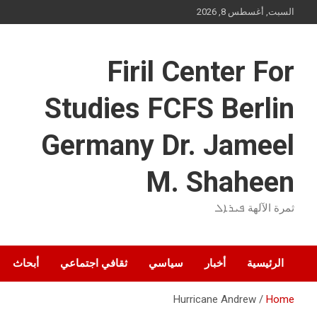
Ski
السبت, أغسطس 8, 2026
t
conten
Firil Center For
Studies FCFS Berlin
Germany Dr. Jameel
M. Shaheen
ثمرة الآلهة ܦܝܪܐܠ
الرئيسية
أخبار
سياسي
ثقافي اجتماعي
أبحاث
Hurricane Andrew
Home