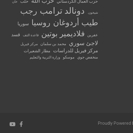
حزب الله
حزب العمال الكردستاني
حلب
خان
دونالد ترامب
رجب
شيخون.
طيب أردوغان
روسيا
سوريا
فلاديمير بوتين
قسد
عفرين
قاعدة التنف
لاجئ سوري
محمد بن سلمان
مركز فيريل
مركز فيريل للدراسات
مطار الشعيرات
منخفض جوي
موسكو
وزارة التربية والتعليم
Proudly Powered 