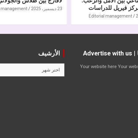
ناعي بين الأمل والرعب.
لافارج بين طلاس والجولاني
كز فيريل للدراسات
23 ديسمبر، 2025
al management
Editorial management
Advert
الأرشيف
الأرشيف
Your website here
Your webs