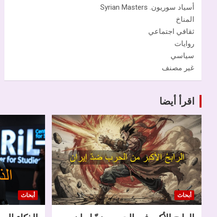
أسياد سوريون. Syrian Masters
المناخ
ثقافي اجتماعي
روايات
سياسي
غير مصنف
اقرأ أيضا
أبحاث
أبحاث