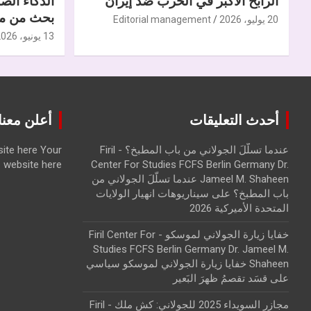
الرابح الأكبر في الحرب ضدّ إيران
الذكاء الص
بحث من مر
20 يوليو، 2026
Editorial management
13 يونيو، 2026
أحدث التعليقات
أعلن معنا | ise with us
عندما تسلّلَ الجولاني من باب المطبخ؟ - Firil
Your
ite here
website here
Center For Studies FCFS Berlin Germany Dr.
Jameel M. Shaheen عندما تسلّلَ الجولاني من
باب المطبخ؟
على
سيناريوهات انهيار الولايات
المتحدة الأميركية 2026
خفايا زيارة الجولاني لموسكو - Firil Center For
Studies FCFS Berlin Germany Dr. Jameel M.
Shaheen خفايا زيارة الجولاني لموسكو سياسي
على
قسَد تقصمُ ظهرَ البَعير
مجازر السويداء 2025 للجولاني: كش ملك - Firil