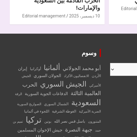
الحرب القادمة بين السعودية
والإمارات!
Editori
10 ديسمبر، 2025
Editorial management
وسوم
ألمانيا
أبو محمد الجولاني
إيران
أوكرانيا
الجولان السوري
الأردن
الانفصاليون الأكراد
الجيش
الجيش السوري
الحرب
الأميركي
العالمية الثالثة
الدفاعات الجوية السورية
الرقة
السعودية
الشمال السوري
الصواريخ السورية
الغوطة الشرقية
اللجوء في ألمانيا
الضربة الأميركية
تركيا
باسل قس نصر الله
المتنورون
بوتين
تميم بن
جبهة النصرة
جيش الإخوان المسلمين
حمد