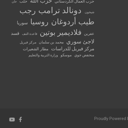
حزب الله
حزب العمال الكردستاني
حلب
خان
دونالد ترامب
رجب
شيخون.
طيب أردوغان
روسيا
سوريا
فلاديمير بوتين
قسد
عفرين
قاعدة التنف
لاجئ سوري
محمد بن سلمان
مركز فيريل
مركز فيريل للدراسات
مطار الشعيرات
منخفض جوي
موسكو
وزارة التربية والتعليم
Proudly Powered 