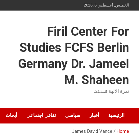
Ski
الخميس, أغسطس 6, 2026
t
conten
Firil Center For
Studies FCFS Berlin
Germany Dr. Jameel
M. Shaheen
ثمرة الآلهة ܦܝܪܐܠ
الرئيسية
أخبار
سياسي
ثقافي اجتماعي
أبحاث
James David Vance
Home