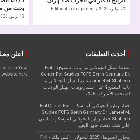
الرابح الأكبر في الحرب ضدّ إيران
الذكاء الص
بحث من مر
20 يوليو، 2026
Editorial management
13 يونيو، 2026
أحدث التعليقات
أعلن معنا | ise with us
عندما تسلّلَ الجولاني من باب المطبخ؟ - Firil
Your
ite here
website here
Center For Studies FCFS Berlin Germany Dr.
Jameel M. Shaheen عندما تسلّلَ الجولاني من
باب المطبخ؟
على
سيناريوهات انهيار الولايات
المتحدة الأميركية 2026
خفايا زيارة الجولاني لموسكو - Firil Center For
Studies FCFS Berlin Germany Dr. Jameel M.
Shaheen خفايا زيارة الجولاني لموسكو سياسي
على
قسَد تقصمُ ظهرَ البَعير
مجازر السويداء 2025 للجولاني: كش ملك - Firil