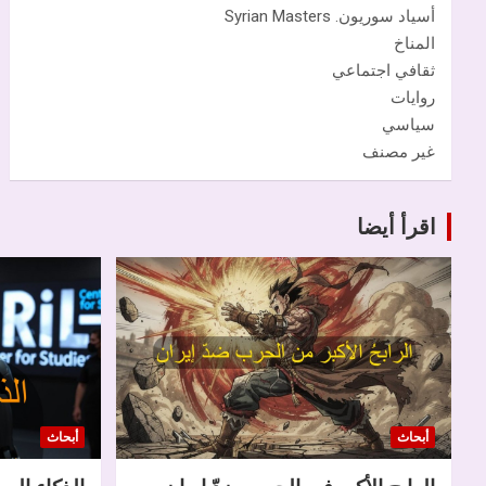
أسياد سوريون. Syrian Masters
المناخ
ثقافي اجتماعي
روايات
سياسي
غير مصنف
اقرأ أيضا
أبحاث
أبحاث