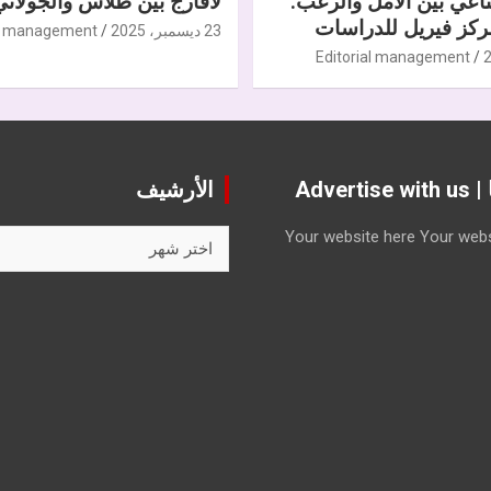
ناعي بين الأمل والرعب.
لافارج بين طلاس والجولاني
كز فيريل للدراسات
23 ديسمبر، 2025
al management
Editorial management
Advert
الأرشيف
الأرشيف
Your website here
Your webs