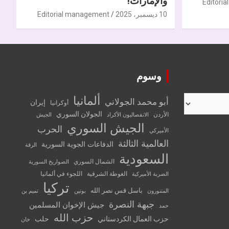
والإمارات!
Editori
10 ديسمبر، 2025
Editorial management
وسوم
ألمانيا
أبو محمد الجولاني
إيران
أوكرانيا
الجولان السوري
الأردن
الانفصاليون الأكراد
الجيش
الجيش السوري
الحرب
الأميركي
العالمية الثالثة
الدفاعات الجوية السورية
الرقة
السعودية
الشمال السوري
الصواريخ السورية
الغوطة الشرقية
اللجوء في ألمانيا
الضربة الأميركية
تركيا
باسل قس نصر الله
المتنورون
بوتين
تميم بن
جبهة النصرة
جيش الإخوان المسلمين
حمد
حزب الله
حزب العمال الكردستاني
حلب
خان