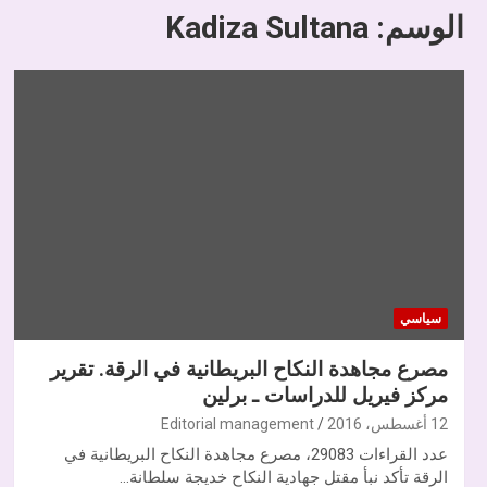
الوسم:
Kadiza Sultana
سياسي
مصرع مجاهدة النكاح البريطانية في الرقة. تقرير
مركز فيريل للدراسات ـ برلين
12 أغسطس، 2016
Editorial management
عدد القراءات 29083، مصرع مجاهدة النكاح البريطانية في
الرقة تأكد نبأ مقتل جهادية النكاح خديجة سلطانة…