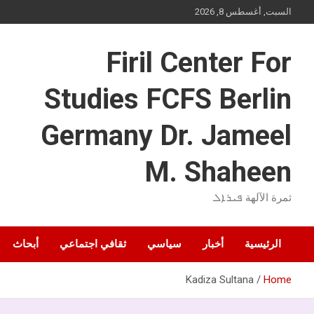
Ski
السبت, أغسطس 8, 2026
t
conten
Firil Center For
Studies FCFS Berlin
Germany Dr. Jameel
M. Shaheen
ثمرة الآلهة ܦܝܪܐܠ
الرئيسية
أخبار
سياسي
ثقافي اجتماعي
أبحاث
Kadiza Sultana
Home