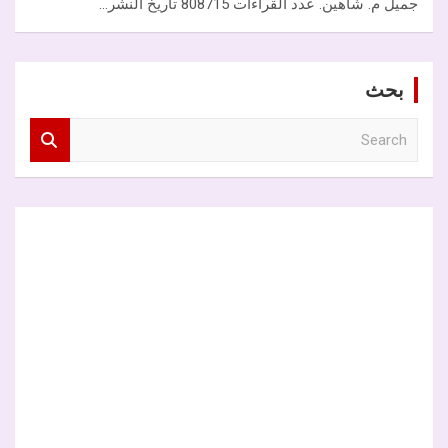
جميل م. شاهين. عدد القراءات 808715 تاريخ النشر…
بحث
S
e
a
r
c
h