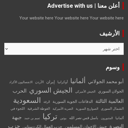
أعلن معنا | Advertise with us
Your website here
Your website here
Your website here
الأرشيف
الأرشيف
وسوم
ألمانيا
أبو محمد الجولاني
إيران
أوكرانيا
الأردن
الانفصاليون الأكراد
الجيش السوري
الحرب
الجولان السوري
الجيش الأميركي
السعودية
العالمية الثالثة
الدفاعات الجوية السورية
الرقة
الشمال السوري
الغوطة الشرقية
اللجوء في
الصواريخ السورية
الضربة الأميركية
تركيا
جبهة
باسل قس نصر الله
ألمانيا
المتنورون
بوتين
تميم بن حمد
حزب
النصرة
جيش الإخوان المسلمين
حزب العمال الكردستاني