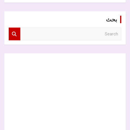
بحث
S
e
a
r
c
h