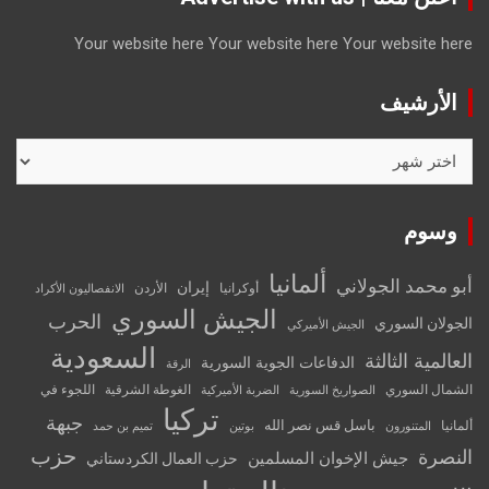
Your website here
Your website here
Your website here
الأرشيف
الأرشيف
وسوم
ألمانيا
أبو محمد الجولاني
إيران
أوكرانيا
الأردن
الانفصاليون الأكراد
الجيش السوري
الحرب
الجولان السوري
الجيش الأميركي
السعودية
العالمية الثالثة
الدفاعات الجوية السورية
الرقة
الشمال السوري
الغوطة الشرقية
اللجوء في
الصواريخ السورية
الضربة الأميركية
تركيا
جبهة
باسل قس نصر الله
ألمانيا
المتنورون
بوتين
تميم بن حمد
حزب
النصرة
جيش الإخوان المسلمين
حزب العمال الكردستاني