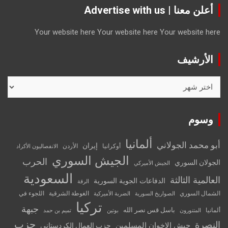
أعلن معنا | Advertise with us
Your website here
Your website here
Your website here
الأرشيف
الأرشيف
وسوم
ألمانيا
أبو محمد الجولاني
إيران
أوكرانيا
الأردن
الانفصاليون الأكراد
الجيش السوري
الحرب
الجولان السوري
الجيش الأميركي
السعودية
العالمية الثالثة
الدفاعات الجوية السورية
الرقة
الشمال السوري
الغوطة الشرقية
اللجوء في
الصواريخ السورية
الضربة الأميركية
تركيا
جبهة
باسل قس نصر الله
ألمانيا
المتنورون
بوتين
تميم بن حمد
حزب
النصرة
جيش الإخوان المسلمين
حزب العمال الكردستاني