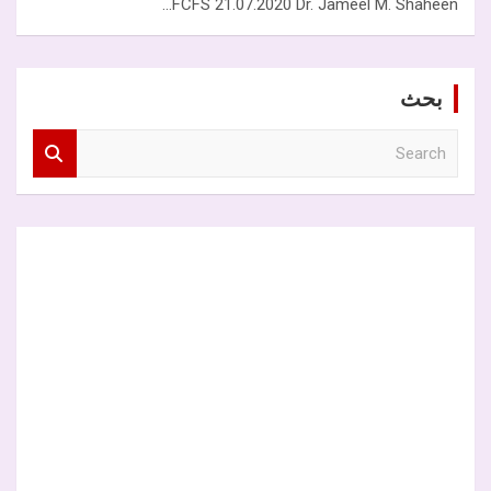
FCFS 21.07.2020 Dr. Jameel M. Shaheen…
بحث
S
e
a
r
c
h