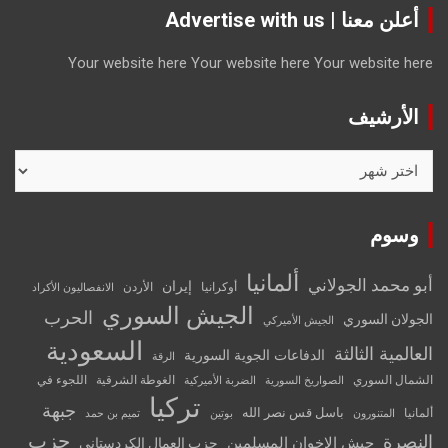
أعلن معنا | Advertise with us
Your website here
Your website here
Your website here
الأرشيف
الأرشيف
وسوم
ألمانيا
أبو محمد الجولاني
إيران
أوكرانيا
الأردن
الانفصاليون الأكراد
الجيش السوري
الحرب
الجولان السوري
الجيش الأميركي
السعودية
العالمية الثالثة
الدفاعات الجوية السورية
الرقة
الشمال السوري
الغوطة الشرقية
اللجوء في
الصواريخ السورية
الضربة الأميركية
تركيا
جبهة
باسل قس نصر الله
ألمانيا
المتنورون
بوتين
تميم بن حمد
حزب
النصرة
جيش الإخوان المسلمين
حزب العمال الكردستاني