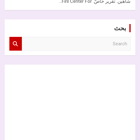
شاهين. تقرير خاصّ. Firil Center For…
بحث
S
e
a
r
c
h