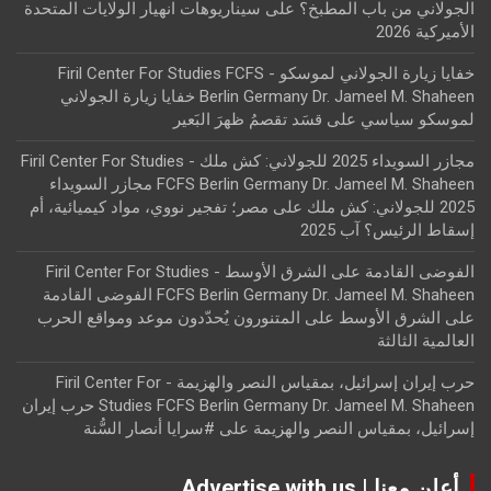
الجولاني من باب المطبخ؟
على
سيناريوهات انهيار الولايات المتحدة
الأميركية 2026
خفايا زيارة الجولاني لموسكو - Firil Center For Studies FCFS
Berlin Germany Dr. Jameel M. Shaheen خفايا زيارة الجولاني
لموسكو سياسي
على
قسَد تقصمُ ظهرَ البَعير
مجازر السويداء 2025 للجولاني: كش ملك - Firil Center For Studies
FCFS Berlin Germany Dr. Jameel M. Shaheen مجازر السويداء
2025 للجولاني: كش ملك
على
مصر؛ تفجير نووي، مواد كيميائية، أم
إسقاط الرئيس؟ آب 2025
الفوضى القادمة على الشرق الأوسط - Firil Center For Studies
FCFS Berlin Germany Dr. Jameel M. Shaheen الفوضى القادمة
على الشرق الأوسط
على
المتنورون يُحدّدون موعد ومواقع الحرب
العالمية الثالثة
حرب إيران إسرائيل، بمقياس النصر والهزيمة - Firil Center For
Studies FCFS Berlin Germany Dr. Jameel M. Shaheen حرب إيران
إسرائيل، بمقياس النصر والهزيمة
على
#سرايا أنصار السُّنة
أعلن معنا | Advertise with us