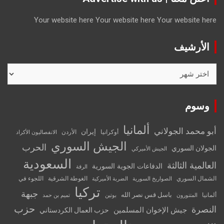
Your website here
Your website here
Your website here
الأرشيف
الأرشيف
وسوم
ألمانيا
أبو محمد الجولاني
إيران
أوكرانيا
الأردن
الانفصاليون الأكراد
الجيش السوري
الحرب
الجولان السوري
الجيش الأميركي
السعودية
العالمية الثالثة
الدفاعات الجوية السورية
الرقة
الشمال السوري
الغوطة الشرقية
اللجوء في
الصواريخ السورية
الضربة الأميركية
تركيا
جبهة
باسل قس نصر الله
ألمانيا
المتنورون
بوتين
تميم بن حمد
حزب
النصرة
جيش الإخوان المسلمين
حزب العمال الكردستاني