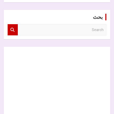
بحث
S
e
a
r
c
h