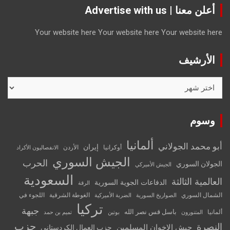
أعلن معنا | Advertise with us
Your website here
Your website here
Your website here
الأرشيف
الأرشيف
وسوم
ألمانيا
أبو محمد الجولاني
إيران
أوكرانيا
الأردن
الانفصاليون الأكراد
الجيش السوري
الحرب
الجولان السوري
الجيش الأميركي
السعودية
العالمية الثالثة
الدفاعات الجوية السورية
الرقة
الشمال السوري
الغوطة الشرقية
اللجوء في
الصواريخ السورية
الضربة الأميركية
تركيا
جبهة
باسل قس نصر الله
ألمانيا
المتنورون
بوتين
تميم بن حمد
حزب
النصرة
جيش الإخوان المسلمين
حزب العمال الكردستاني