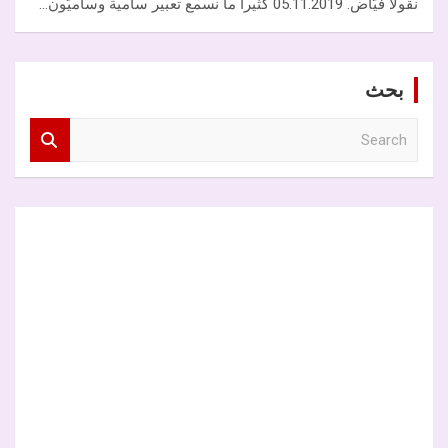
نقولا فيّاض. 05.11.2019 كثيراً ما نسمع تعبير سامية وساميّون…
بحث
S
e
a
r
c
h