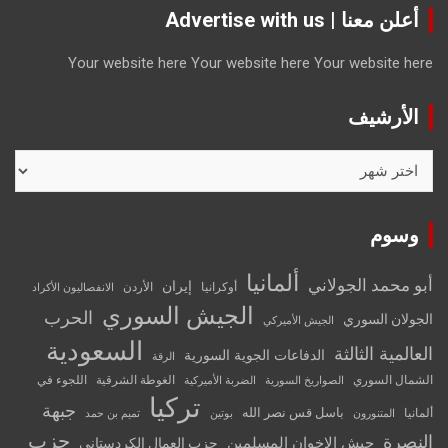
أعلن معنا | Advertise with us
Your website here
Your website here
Your website here
الأرشيف
الأرشيف
وسوم
ألمانيا
أبو محمد الجولاني
إيران
أوكرانيا
الأردن
الانفصاليون الأكراد
الجيش السوري
الحرب
الجولان السوري
الجيش الأميركي
السعودية
العالمية الثالثة
الدفاعات الجوية السورية
الرقة
الشمال السوري
الغوطة الشرقية
اللجوء في
الصواريخ السورية
الضربة الأميركية
تركيا
جبهة
باسل قس نصر الله
ألمانيا
المتنورون
بوتين
تميم بن حمد
حزب
النصرة
جيش الإخوان المسلمين
حزب العمال الكردستاني