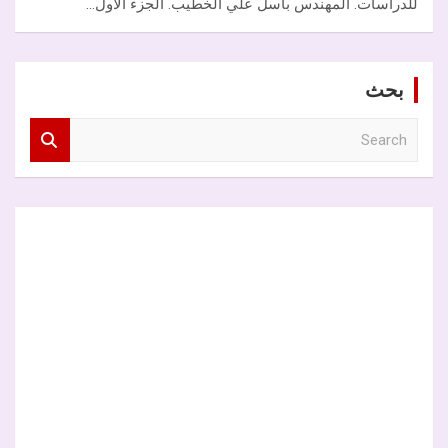
للدراسات. المهندس باسل علي الخطيب. الجزء الأول…
بحث
S
e
a
r
c
h