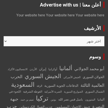
أعلن معنا | Advertise with us
Your website here
Your website here
Your website here
الأرشيف
الأرشيف
وسوم
ألمانيا
أبو محمد الجولاني
إيران
أوكرانيا
الأردن
الانفصاليون الأكراد
الجيش السوري
الحرب
الجولان السوري
الجيش الأميركي
السعودية
العالمية الثالثة
الدفاعات الجوية السورية
الرقة
الشمال السوري
الغوطة الشرقية
اللجوء في
الصواريخ السورية
الضربة الأميركية
تركيا
جبهة
باسل قس نصر الله
ألمانيا
المتنورون
بوتين
تميم بن حمد
حزب
النصرة
جيش الإخوان المسلمين
حزب العمال الكردستاني