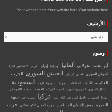
Your website here
Your website here
Your website here
الأرشيف
الأرشيف
وسوم
ألمانيا
أبو محمد الجولاني
إيران
أوكرانيا
الأردن
الانفصاليون الأكراد
الجيش السوري
الحرب
الجولان السوري
الجيش الأميركي
السعودية
العالمية الثالثة
الدفاعات الجوية السورية
الرقة
الشمال السوري
الغوطة الشرقية
اللجوء في
الصواريخ السورية
الضربة الأميركية
تركيا
جبهة
باسل قس نصر الله
ألمانيا
المتنورون
بوتين
تميم بن حمد
حزب
النصرة
جيش الإخوان المسلمين
حزب العمال الكردستاني