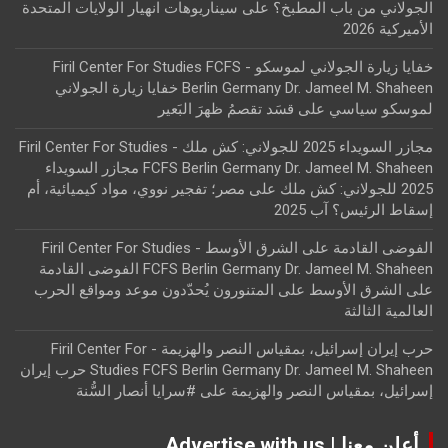
الجولاني من باب المطبخ؟
على
سيناريوهات انهيار الولايات المتحدة
الأميركية 2026
خفايا زيارة الجولاني لموسكو - Firil Center For Studies FCFS
Berlin Germany Dr. Jameel M. Shaheen خفايا زيارة الجولاني
لموسكو سياسي
على
قسَد تقصمُ ظهرَ البَعير
مجازر السويداء 2025 للجولاني: كش ملك - Firil Center For Studies
FCFS Berlin Germany Dr. Jameel M. Shaheen مجازر السويداء
2025 للجولاني: كش ملك
على
مصر؛ تفجير نووي، مواد كيميائية، أم
إسقاط الرئيس؟ آب 2025
الفوضى القادمة على الشرق الأوسط - Firil Center For Studies
FCFS Berlin Germany Dr. Jameel M. Shaheen الفوضى القادمة
على الشرق الأوسط
على
المتنورون يُحدّدون موعد ومواقع الحرب
العالمية الثالثة
حرب إيران إسرائيل، بمقياس النصر والهزيمة - Firil Center For
Studies FCFS Berlin Germany Dr. Jameel M. Shaheen حرب إيران
إسرائيل، بمقياس النصر والهزيمة
على
#سرايا أنصار السُّنة
أعلن معنا | Advertise with us