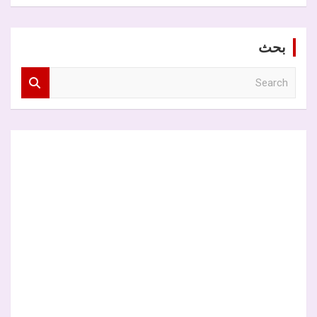
بحث
S
e
a
r
c
h